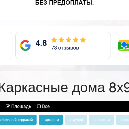
4.8
73
отзывов
Каркасные дома 8х
Площадь
Все
с большой террасой
с эркером
с сауной
с гаражом
с тер