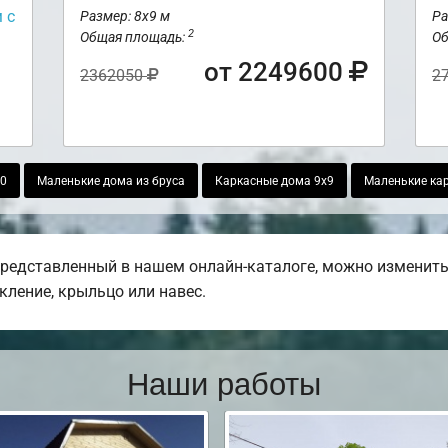
 с
Размер: 8х9 м
Ра
2
Общая площадь:
Об
от 2249600
2362050
2
10
Маленькие дома из бруса
Каркасные дома 9х9
Маленькие ка
представленный в нашем онлайн-каталоге, можно изменить
екление, крыльцо или навес.
Наши работы