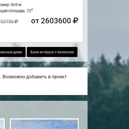
змер: 8х9 м
2
щая площадь: 72
от 2603600
733750
ркасные дома
Бани из бруса с балконом
. Возможно добавить в проект