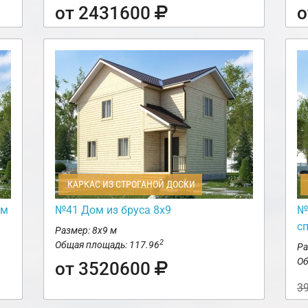
от 2431600
о
КАРКАС ИЗ СТРОГАНОЙ ДОСКИ
ом
№41 Дом из бруса 8х9
№
с
Размер: 8х9 м
2
Общая площадь: 117.96
Ра
Об
от 3520600
3