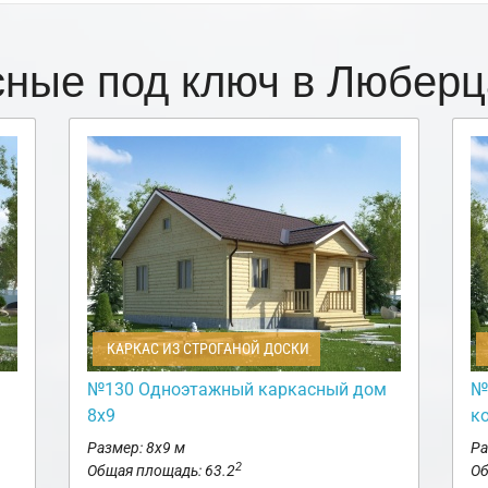
сные под ключ в Любер
КАРКАС ИЗ СТРОГАНОЙ ДОСКИ
№130 Одноэтажный каркасный дом
№
8х9
к
Размер: 8х9 м
Ра
2
Общая площадь: 63.2
Об