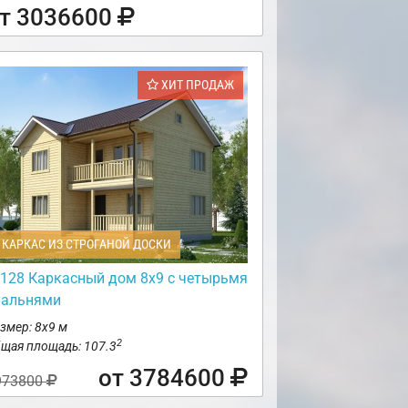
т 3036600
ХИТ ПРОДАЖ
КАРКАС ИЗ СТРОГАНОЙ ДОСКИ
128 Каркасный дом 8х9 с четырьмя
пальнями
змер: 8х9 м
2
щая площадь: 107.3
от 3784600
973800