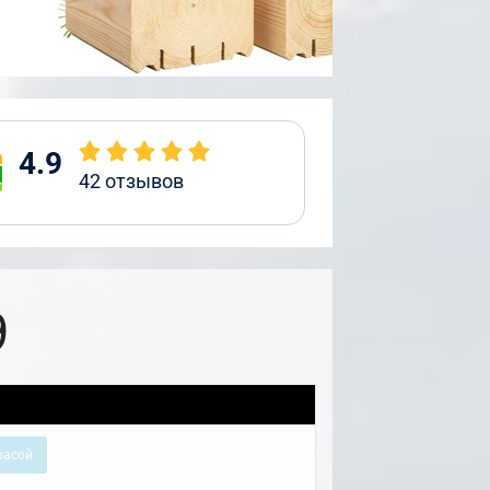
4.9
42
отзывов
9
расой