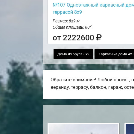
№107 Одноэтажный каркасный дом
террасой 8х9
Размер: 8х9 м
2
Общая площадь: 60
от 2222600
Дома из бруса 8х9
Каркасные дома 4х
Обратите внимание! Любой проект, 
веранду, террасу, балкон, гараж, ост