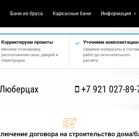
а
Бани из бруса
Каркасные бани
Информация
Корректируем проекты
Уточняем комплектацию
Меняем планировку,
Сверяем материалы и состав
расположение окон, дверей и
работ до окончательного
перегородок.
расчёта.
 Люберцах
+7 921 027-89-