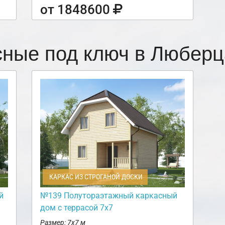
от 1848600
сные под ключ в Любер
КАРКАС ИЗ СТРОГАНОЙ ДОСКИ
й
№139 Полутораэтажный каркасный
дом с террасой 7х7
Размер: 7х7 м