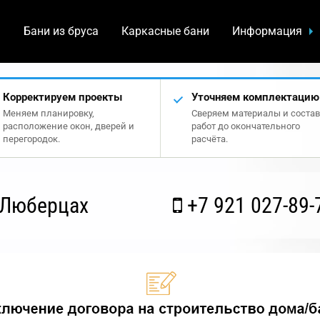
а
Бани из бруса
Каркасные бани
Информация
Корректируем проекты
Уточняем комплектацию
Меняем планировку,
Сверяем материалы и состав
расположение окон, дверей и
работ до окончательного
перегородок.
расчёта.
 Люберцах
+7 921 027-89-