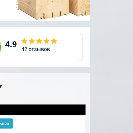
4.9
42
отзывов
7
расой