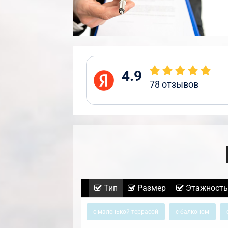
4.9
78
отзывов
Тип
Размер
Этажность
с маленькой террасой
с балконом