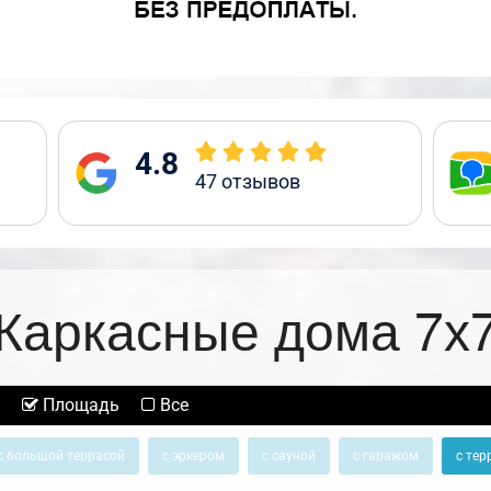
4.8
47
отзывов
Каркасные дома 7х
Площадь
Все
с большой террасой
с эркером
с сауной
с гаражом
с тер