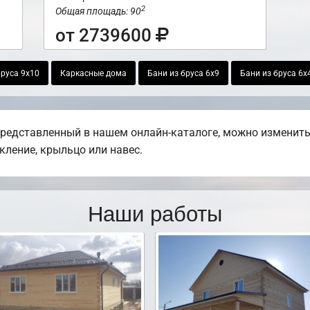
2
Общая площадь: 90
от 2739600
руса 9х10
Каркасные дома
Бани из бруса 6х9
Бани из бруса 6х
представленный в нашем онлайн-каталоге, можно изменить
екление, крыльцо или навес.
Наши работы