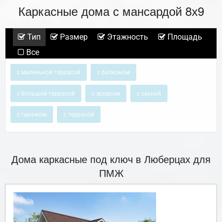
Каркасные дома с мансардой 8х9
Тип
Размер
Этажность
Площадь
Все
с маленькой террасой
с балконом
с большой террасой
с эркером
с сауной
с гаражом
с террасой
Дома каркасные под ключ в Люберцах для
ПМЖ