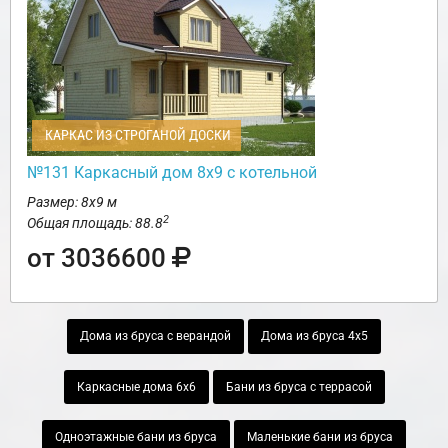
КАРКАС ИЗ СТРОГАНОЙ ДОСКИ
№131 Каркасный дом 8х9 с котельной
Размер: 8х9 м
2
Общая площадь: 88.8
от 3036600
Дома из бруса с верандой
Дома из бруса 4х5
Каркасные дома 6х6
Бани из бруса с террасой
Одноэтажные бани из бруса
Маленькие бани из бруса