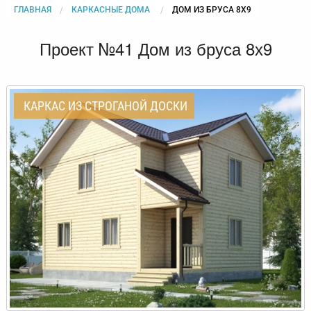
ГЛАВНАЯ
КАРКАСНЫЕ ДОМА
CURRENT:
ДОМ ИЗ БРУСА 8Х9
Проект №41 Дом из бруса 8х9
КАРКАС ИЗ СТРОГАНОЙ ДОСКИ