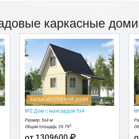
адовые каркасные доми
КАРКАС ИЗ СТРОГАНОЙ ДОСКИ
№2 Дом с мансардой 5х4
№
Размер: 5х4 м
Ра
2
Общая площадь: 29.79
Об
от 1309600
о