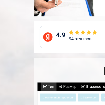
4.9
94
отзывов
Тип
Размер
Этажность
с маленькой террасой
с балконом