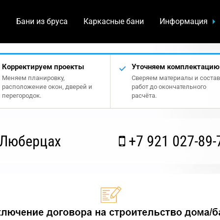
а
Бани из бруса
Каркасные бани
Информация
Корректируем проекты
Уточняем комплектацию
Меняем планировку,
Сверяем материалы и состав
расположение окон, дверей и
работ до окончательного
перегородок.
расчёта.
 Люберцах
+7 921 027-89-