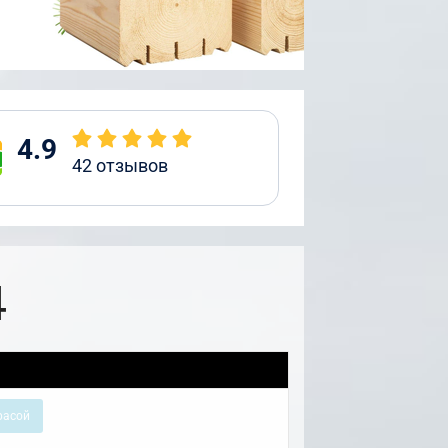
4.9
42
отзывов
4
расой