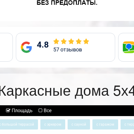
4.8
57
отзывов
Каркасные дома 5х
Площадь
Все
с большой террасой
с эркером
с сауной
с гаражом
с тер