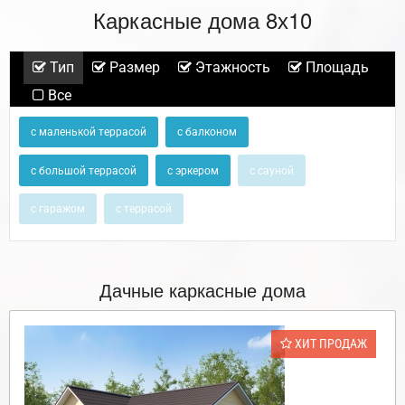
Каркасные дома 8х10
Тип
Размер
Этажность
Площадь
Все
с маленькой террасой
с балконом
с большой террасой
с эркером
с сауной
с гаражом
с террасой
Дачные каркасные дома
ХИТ ПРОДАЖ