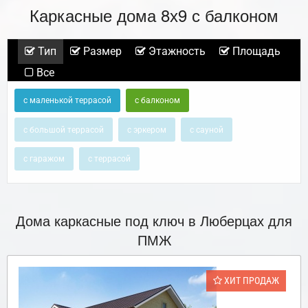
Каркасные дома 8х9 с балконом
Тип
Размер
Этажность
Площадь
Все
с маленькой террасой
с балконом
с большой террасой
с эркером
с сауной
с гаражом
с террасой
Дома каркасные под ключ в Люберцах для
ПМЖ
ХИТ ПРОДАЖ