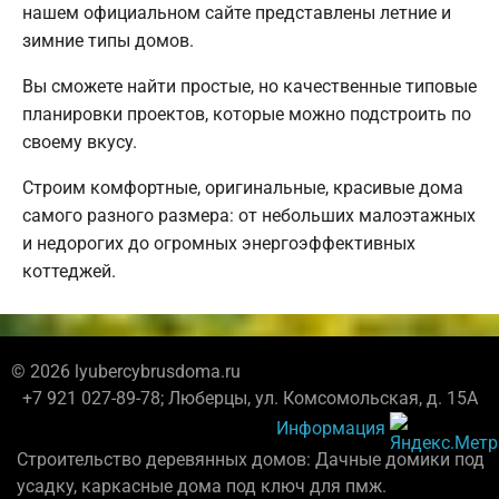
нашем официальном сайте представлены летние и
зимние типы домов.
Вы сможете найти простые, но качественные типовые
планировки проектов, которые можно подстроить по
своему вкусу.
Строим комфортные, оригинальные, красивые дома
самого разного размера: от небольших малоэтажных
и недорогих до огромных энергоэффективных
коттеджей.
© 2026 lyubercybrusdoma.ru
+7 921 027-89-78; Люберцы, ул. Комсомольская, д. 15А
Информация
Строительство деревянных домов: Дачные домики под
усадку, каркасные дома под ключ для пмж.