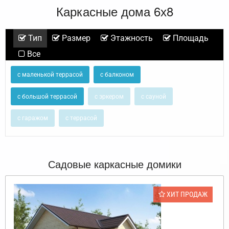
Каркасные дома 6х8
Тип
Размер
Этажность
Площадь
Все
с маленькой террасой
с балконом
с большой террасой
с эркером
с сауной
с гаражом
с террасой
Садовые каркасные домики
ХИТ ПРОДАЖ