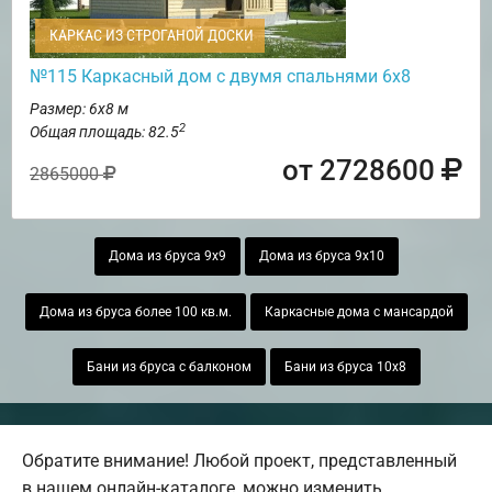
КАРКАС ИЗ СТРОГАНОЙ ДОСКИ
№115 Каркасный дом с двумя спальнями 6х8
Размер: 6х8 м
2
Общая площадь: 82.5
от 2728600
2865000
Дома из бруса 9х9
Дома из бруса 9х10
Дома из бруса более 100 кв.м.
Каркасные дома с мансардой
Бани из бруса с балконом
Бани из бруса 10х8
Обратите внимание! Любой проект, представленный
в нашем онлайн-каталоге, можно изменить.