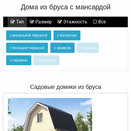
Дома из бруса с мансардой
Тип
Размер
Этажность
Все
с маленькой террасой
с балконом
с большой террасой
с эркером
с сауной
с гаражом
с террасой
Садовые домики из бруса