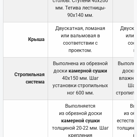
столбы. Ступени 40х200
мм. Тетива лестницы-
90х140 мм.
Двускатная, ломаная
Двуска
или вальмовая в
или 
Крыша
соответствии с
соо
проектом.
п
Выполнена из обрезной
Выполне
доски
камерной сушки
доски
Стропильная
40х150 мм. Шаг
влажно
система
установки стропильных
Шаг
ног 600 мм.
стропиль
Выполняется
Вы
из обрезной доски
из об
камерной сушки
естеств
толщиной 20-22 мм. Шаг
толщино
крепления
к