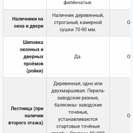
филёнчатые.
Наличник деревянный,
Наличники на
строганый, камерной
От
окна и двери
сушки 70-90 мм.
Шиповка
оконных и
дверных
Да.
От
проёмов
(ройки)
Деревянная, одно или
двухмаршевая. Перила-
заводские резные,
балясины- заводские
Лестница (при
точеные,
наличии
От
устанавливаются
второго этажа)
стартовые точёные