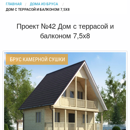
ГЛАВНАЯ
ДОМА ИЗ БРУСА
CURRENT:
ДОМ С ТЕРРАСОЙ И БАЛКОНОМ 7,5Х8
Проект №42 Дом с террасой и
балконом 7,5х8
БРУС КАМЕРНОЙ СУШКИ