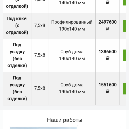
140х140 мм
отделкой)
Под ключ
Профилированный
2497600
(с
7,5х8
190х140 мм
отделкой)
Под
усадку
Cруб дома
1386600
7,5х8
(без
140х140 мм
отделки)
Под
усадку
Cруб дома
1551600
7,5х8
(без
190х140 мм
отделки)
Наши работы