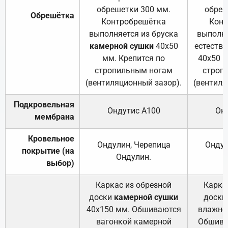
обрешетки 300 мм.
обреш
Обрешётка
Контробрешётка
Конт
выполняется из бруска
выполня
камерной сушки
40х50
естеств
мм. Крепится по
40х50 м
стропильным ногам
строп
(вентиляционный зазор).
(вентиля
Подкровельная
Ондутис А100
Он
мембрана
Кровельное
Ондулин, Черепица
Ондул
покрытие (на
Ондулин.
выбор)
Каркас из обрезной
Карка
доски
камерной сушки
доски
40х150 мм. Обшиваются
влажно
вагонкой камерной
Обшива