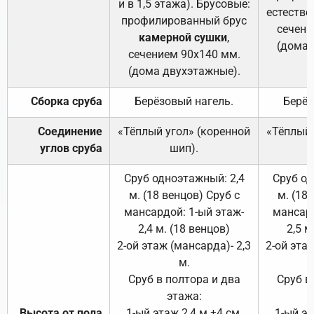
и в 1,5 этажа). Брусовые:
естестве
профилированный брус
сечени
камерной сушки
,
(дома 
сечением 90х140 мм.
(дома двухэтажные).
Сборка сруба
Берёзовый нагель.
Берёз
Соединение
«Тёплый угол» (коренной
«Тёплый 
углов сруба
шип).
Сруб одноэтажный: 2,4
Сруб од
м. (18 венцов) Сруб с
м. (18
мансардой: 1-ый этаж-
мансард
2,4 м. (18 венцов)
2,5 м
2-ой этаж (мансарда)- 2,3
2-ой этаж
м.
Сруб в полтора и два
Сруб в
этажа:
Высота от пола
1-ый этаж 2,4 м ±4 см.
1-ый эт