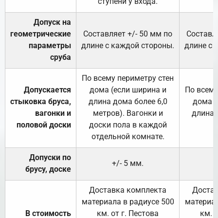
ступени у входа.
Допуск на
геометрические
Составляет +/- 50 мм по
Составля
параметры
длине с каждой стороны.
длине с 
сруба
По всему периметру стен
Допускается
дома (если ширина и
По всему
стыковка бруса,
длина дома более 6,0
дома (
вагонки и
метров). Вагонки и
длина 
половой доски
доски пола в каждой
отдельной комнате.
Допуски по
+/- 5 мм.
брусу, доске
Доставка комплекта
Достав
материала в радиусе 500
материал
В стоимость
км. от г. Пестова
км. 