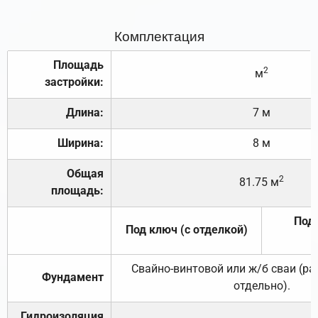
Комплектация
Площадь
2
м
застройки:
Длина:
7 м
Ширина:
8 м
Общая
2
81.75 м
площадь:
Под 
Под ключ (с отделкой)
Свайно-винтовой или ж/б сваи (р
Фундамент
отдельно).
Гидроизоляция