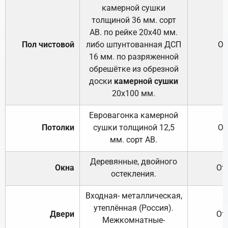
камерной сушки
толщиной 36 мм. сорт
АВ. по рейке 20х40 мм.
Пол чистовой
либо шпунтованная ДСП
От
16 мм. по разряженной
обрешётке из обрезной
доски
камерной сушки
20х100 мм.
Евровагонка камерной
Потолки
сушки толщиной 12,5
От
мм. сорт АВ.
Деревянные, двойного
Окна
От
остекления.
Входная- металлическая,
утеплённая (Россия).
Двери
От
Межкомнатные-