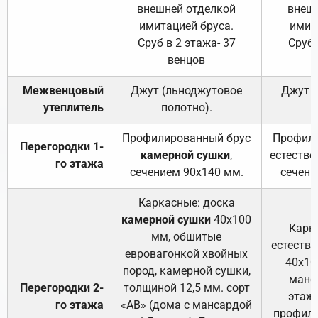
внешней отделкой
внеш
имитацией бруса.
имит
Сруб в 2 этажа- 37
Сруб 
венцов
Межвенцовый
Джут (льноджутовое
Джут 
утеплитель
полотно).
п
Профилированный брус
Профили
Перегородки 1-
камерной сушки
,
естестве
го этажа
сечением 90х140 мм.
сечени
Каркасные: доска
камерной сушки
40х100
Карк
мм, обшитые
естеств
евровагонкой хвойных
40х10
пород, камерной сушки,
манса
Перегородки 2-
толщиной 12,5 мм. сорт
этажа
го этажа
«АВ» (дома с мансардой
профили