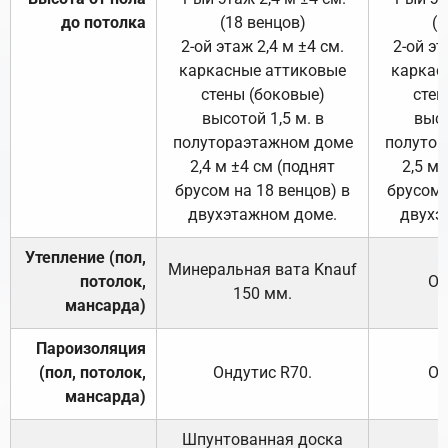
до потолка
(18 венцов)
(1
2-ой этаж 2,4 м ±4 см.
2-ой эт
каркасные аттиковые
каркас
стены (боковые)
стен
высотой 1,5 м. в
высо
полутораэтажном доме
полутор
2,4 м ±4 см (поднят
2,5 м 
брусом на 18 венцов) в
брусом 
двухэтажном доме.
двухэ
Утепление (пол,
Минеральная вата
Knauf
потолок,
От
150
мм.
мансарда)
Пароизоляция
(пол, потолок,
Ондутис
R70
.
От
мансарда)
Шпунтованная доска