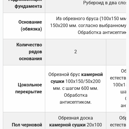
Рубероид в два слоя
фундамента
Из обрезного бруса (100х150 мм.
Основание
150х200 мм. согласно выбранному с
(обвязка)
Обработка антисептик
Количество
рядов
2
основания
Обр
Обрезной брус
камерной
естеств
сушки
100х150/50х200
Цокольное
100х15
мм. с шагом 600 мм.
перекрытие
шаг
Обработка
О
антисептиком.
ант
Обрезная доска
Обр
Пол черновой
камерной сушки
20х100
естеств