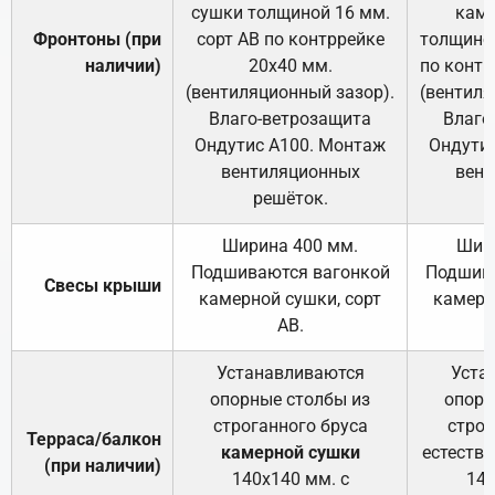
сушки толщиной 16 мм.
каме
Фронтоны (при
сорт АВ по контррейке
толщиной
наличии)
20х40 мм.
по контр
(вентиляционный зазор).
(вентиля
Влаго-ветрозащита
Влаго
Ондутис А100. Монтаж
Ондути
вентиляционных
вент
решёток.
Ширина 400 мм.
Шир
Подшиваются вагонкой
Подшива
Свесы крыши
камерной сушки, сорт
камерн
АВ.
Устанавливаются
Уста
опорные столбы из
опорн
строганного бруса
строг
Терраса/балкон
камерной сушки
естеств
(при наличии)
140х140 мм. с
140