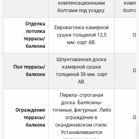
компенсационными
компе
болтами под усадку.
болтам
Отделка
Евровагонка камерной
потолка
сушки толщиной 12,5
От
террасы/
мм. сорт АВ.
балкона
Шпунтованная доска
Пол террасы/
камерной сушки
От
балкона
толщиной 36 мм. сорт
АВ.
Перила- строганая
доска. Балясины-
Ограждение
точеные, фигурные. Либо
террасы/
ограждение в
От
балкона
скандинавском стиле.
Устанавливаются