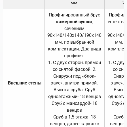
мм.
2
Профилированный брус
Профили
камерной сушки
,
естестве
сечением
с
90х140/140х140/190х140
90х140/
мм. по выбранной
мм. 
комплектации. Два вида
комплек
профиля:
п
1. С двух сторон, прямой
1. С дву
со снятой фаской. 2.
со сня
Снаружи под «блок-
Снару
Внешние стены
хаус», внутри прямой.
хаус», 
Высота сруба: Сруб
Высот
одноэтажный- 18 венцов
одноэта
Сруб с мансардой- 18
Сруб с
венцов
Сруб в 1,5 этажа- 18
Сруб в
венцов, далее каркас с
венцов,