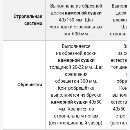
Выполнена из обрезной
Выполне
доски
камерной сушки
доски
Стропильная
40х150 мм. Шаг
влажно
система
установки стропильных
Шаг
ног 600 мм.
стропиль
Выполняется
Вы
из обрезной доски
из об
камерной сушки
естеств
толщиной 20-22 мм. Шаг
толщино
крепления
к
обрешетки 300 мм.
обреш
Обрешётка
Контробрешётка
Конт
выполняется из бруска
выполня
камерной сушки
40х50
естеств
мм. Крепится по
40х50 м
стропильным ногам
строп
(вентиляционный зазор).
(вентиля