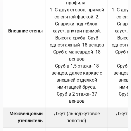
профиля:
п
1. С двух сторон, прямой
1. С дву
со снятой фаской. 2.
со сня
Снаружи под «блок-
Снару
Внешние стены
хаус», внутри прямой.
хаус», 
Высота сруба: Сруб
Высот
одноэтажный- 18 венцов
одноэта
Сруб с мансардой- 18
Сруб с
венцов
Сруб в 1,5 этажа- 18
Сруб в
венцов, далее каркас с
венцов,
внешней отделкой
внеш
имитацией бруса.
имит
Сруб в 2 этажа- 37
Сруб 
венцов
Межвенцовый
Джут (льноджутовое
Джут 
утеплитель
полотно).
п