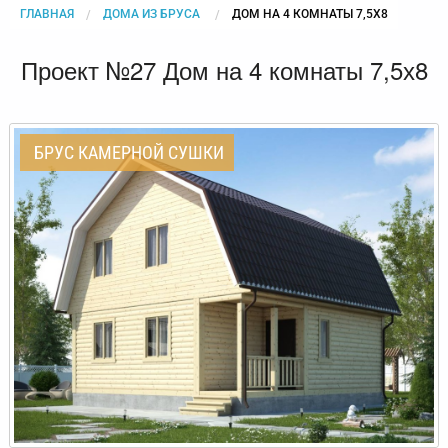
ГЛАВНАЯ
ДОМА ИЗ БРУСА
CURRENT:
ДОМ НА 4 КОМНАТЫ 7,5Х8
Проект №27 Дом на 4 комнаты 7,5х8
БРУС КАМЕРНОЙ СУШКИ