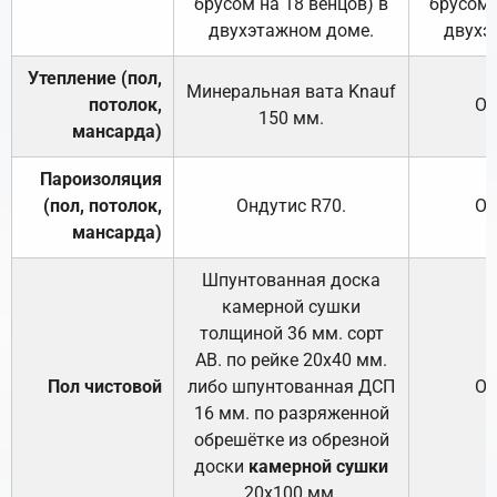
брусом на 18 венцов) в
брусом 
двухэтажном доме.
двухэ
Утепление (пол,
Минеральная вата
Knauf
потолок,
От
150
мм.
мансарда)
Пароизоляция
(пол, потолок,
Ондутис
R70
.
От
мансарда)
Шпунтованная доска
камерной сушки
толщиной 36 мм. сорт
АВ. по рейке 20х40 мм.
Пол чистовой
либо шпунтованная ДСП
От
16 мм. по разряженной
обрешётке из обрезной
доски
камерной сушки
20х100 мм.