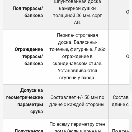
Шпунтованная доска
Пол террасы/
камерной сушки
От
балкона
толщиной 36 мм. сорт
АВ.
Перила- строганая
доска. Балясины-
Ограждение
точеные, фигурные. Либо
террасы/
ограждение в
От
балкона
скандинавском стиле.
Устанавливаются
ступени у входа.
Допуск на
геометрические
Составляет +/- 50 мм по
Составля
параметры
длине с каждой стороны.
длине с 
сруба
По всему периметру стен
Допускается
дома (если ширина и
По всему