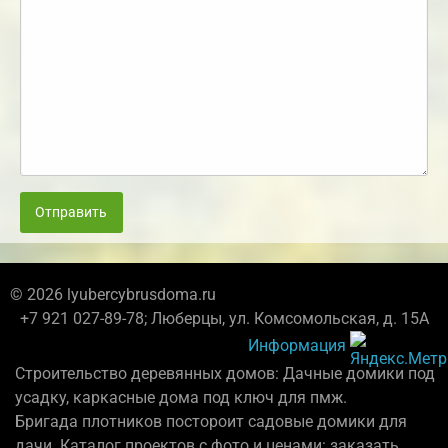
Отправить
© 2026 lyubercybrusdoma.ru
+7 921 027-89-78; Люберцы, ул. Комсомольская, д. 15А
Информация
Строительство деревянных домов: Дачные домики под
усадку, каркасные дома под ключ для пмж.
Бригада плотников постороит садовые домики для
дачи. Каталог проектов с фото и ценами: заказать