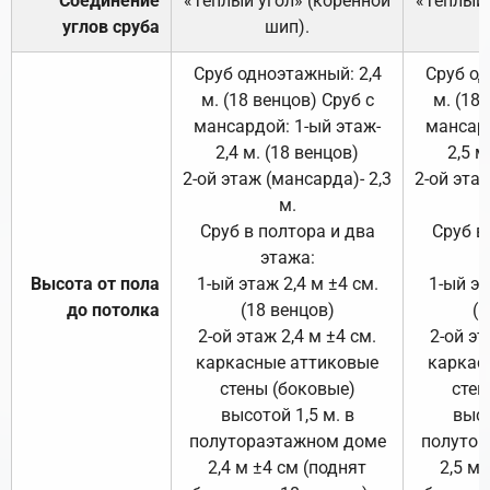
Соединение
«Тёплый угол» (коренной
«Тёплый 
углов сруба
шип).
Сруб одноэтажный: 2,4
Сруб од
м. (18 венцов) Сруб с
м. (18
мансардой: 1-ый этаж-
мансард
2,4 м. (18 венцов)
2,5 м
2-ой этаж (мансарда)- 2,3
2-ой этаж
м.
Сруб в полтора и два
Сруб в
этажа:
Высота от пола
1-ый этаж 2,4 м ±4 см.
1-ый эт
до потолка
(18 венцов)
(1
2-ой этаж 2,4 м ±4 см.
2-ой эт
каркасные аттиковые
каркас
стены (боковые)
стен
высотой 1,5 м. в
высо
полутораэтажном доме
полутор
2,4 м ±4 см (поднят
2,5 м 