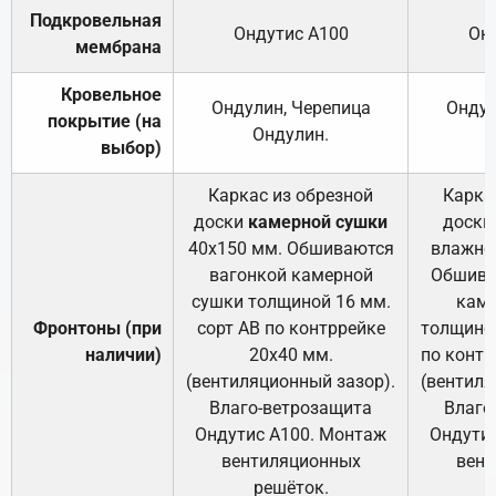
Подкровельная
Ондутис А100
Он
мембрана
Кровельное
Ондулин, Черепица
Ондул
покрытие (на
Ондулин.
выбор)
Каркас из обрезной
Карка
доски
камерной сушки
доски
40х150 мм. Обшиваются
влажно
вагонкой камерной
Обшива
сушки толщиной 16 мм.
каме
Фронтоны (при
сорт АВ по контррейке
толщиной
наличии)
20х40 мм.
по контр
(вентиляционный зазор).
(вентиля
Влаго-ветрозащита
Влаго
Ондутис А100. Монтаж
Ондути
вентиляционных
вент
решёток.