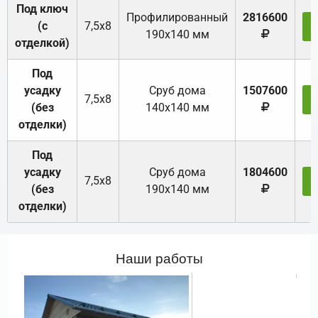
Под ключ
Профилированный
2816600
(с
7,5х8
190х140 мм
отделкой)
Под
усадку
Cруб дома
1507600
7,5х8
(без
140х140 мм
отделки)
Под
усадку
Cруб дома
1804600
7,5х8
(без
190х140 мм
отделки)
Наши работы