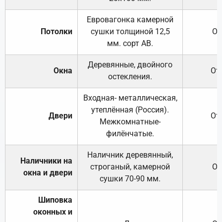
Евровагонка камерной
Потолки
сушки толщиной 12,5
От
мм. сорт АВ.
Деревянные, двойного
Окна
От
остекления.
Входная- металлическая,
утеплённая (Россия).
Двери
От
Межкомнатные-
филёнчатые.
Наличник деревянный,
Наличники на
строганый, камерной
От
окна и двери
сушки 70-90 мм.
Шиповка
оконных и