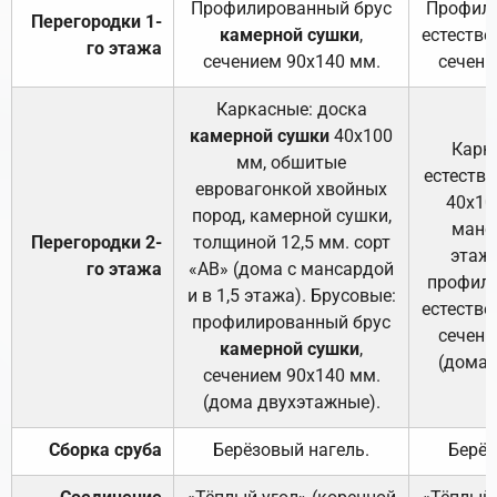
Профилированный брус
Профили
Перегородки 1-
камерной сушки
,
естестве
го этажа
сечением 90х140 мм.
сечени
Каркасные: доска
камерной сушки
40х100
Карк
мм, обшитые
естеств
евровагонкой хвойных
40х10
пород, камерной сушки,
манса
Перегородки 2-
толщиной 12,5 мм. сорт
этажа
го этажа
«АВ» (дома с мансардой
профили
и в 1,5 этажа). Брусовые:
естестве
профилированный брус
сечени
камерной сушки
,
(дома 
сечением 90х140 мм.
(дома двухэтажные).
Сборка сруба
Берёзовый нагель.
Берёз