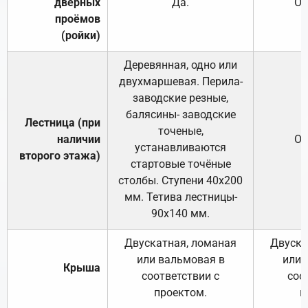
дверных
Да.
От
проёмов
(ройки)
Деревянная, одно или
двухмаршевая. Перила-
заводские резные,
балясины- заводские
Лестница (при
точеные,
наличии
От
устанавливаются
второго этажа)
стартовые точёные
столбы. Ступени 40х200
мм. Тетива лестницы-
90х140 мм.
Двускатная, ломаная
Двуска
или вальмовая в
или 
Крыша
соответствии с
соо
проектом.
п