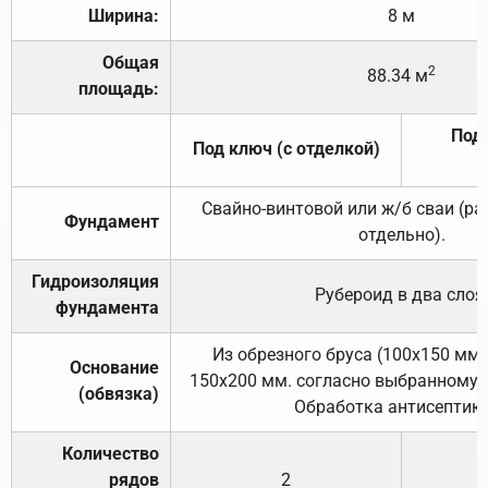
Ширина:
8 м
Общая
2
88.34 м
площадь:
Под 
Под ключ (с отделкой)
Свайно-винтовой или ж/б сваи (р
Фундамент
отдельно).
Гидроизоляция
Рубероид в два слоя
фундамента
Из обрезного бруса (100х150 мм.
Основание
150х200 мм. согласно выбранному с
(обвязка)
Обработка антисептик
Количество
рядов
2