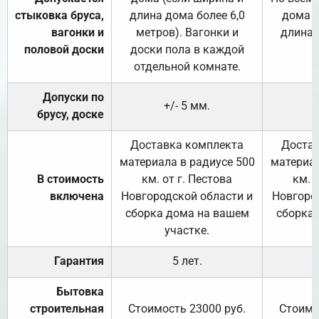
стыковка бруса,
длина дома более 6,0
дома (
вагонки и
метров). Вагонки и
длина 
половой доски
доски пола в каждой
отдельной комнате.
Допуски по
+/- 5 мм.
брусу, доске
Доставка комплекта
Достав
материала в радиусе 500
материал
В стоимость
км. от г. Пестова
км. 
включена
Новгородской области и
Новгоро
сборка дома на вашем
сборка
участке.
Гарантия
5 лет.
Бытовка
строительная
Стоимость 23000 руб.
Стоимо