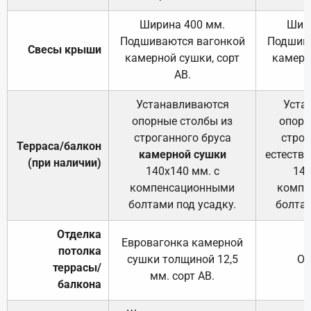
Ширина 400 мм.
Шир
Подшиваются вагонкой
Подшива
Свесы крыши
камерной сушки, сорт
камерн
АВ.
Устанавливаются
Уста
опорные столбы из
опорн
строганного бруса
строг
Терраса/балкон
камерной сушки
естеств
(при наличии)
140х140 мм. с
140
компенсационными
компе
болтами под усадку.
болтам
Отделка
Евровагонка камерной
потолка
сушки толщиной 12,5
От
террасы/
мм. сорт АВ.
балкона