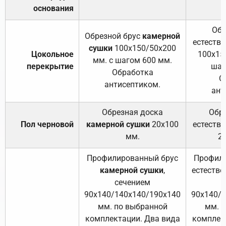
основания
Обр
Обрезной брус
камерной
естеств
сушки
100х150/50х200
Цокольное
100х15
мм. с шагом 600 мм.
перекрытие
шаг
Обработка
О
антисептиком.
ант
Обрезная доска
Обр
Пол черновой
камерной сушки
20х100
естеств
мм.
2
Профилированный брус
Профили
камерной сушки
,
естестве
сечением
с
90х140/140х140/190х140
90х140/
мм. по выбранной
мм. 
комплектации. Два вида
комплек