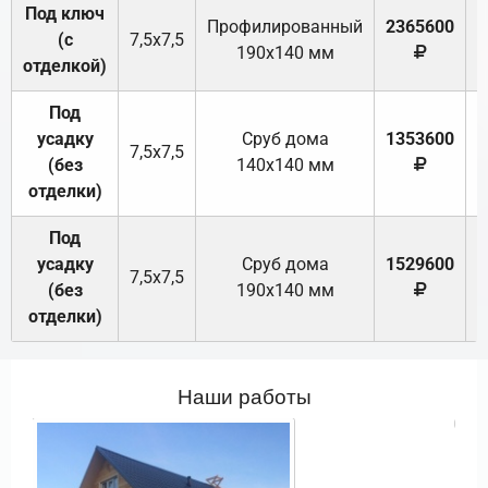
Под ключ
Профилированный
2365600
(с
7,5х7,5
190х140 мм
отделкой)
Под
усадку
Cруб дома
1353600
7,5х7,5
(без
140х140 мм
отделки)
Под
усадку
Cруб дома
1529600
7,5х7,5
(без
190х140 мм
отделки)
Наши работы