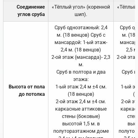
Соединение
«Тёплый угол» (коренной
«Тёплый 
углов сруба
шип).
Сруб одноэтажный: 2,4
Сруб од
м. (18 венцов) Сруб с
м. (18
мансардой: 1-ый этаж-
мансард
2,4 м. (18 венцов)
2,5 м
2-ой этаж (мансарда)- 2,3
2-ой этаж
м.
Сруб в полтора и два
Сруб в
этажа:
Высота от пола
1-ый этаж 2,4 м ±4 см.
1-ый эт
до потолка
(18 венцов)
(1
2-ой этаж 2,4 м ±4 см.
2-ой эт
каркасные аттиковые
каркас
стены (боковые)
стен
высотой 1,5 м. в
высо
полутораэтажном доме
полутор