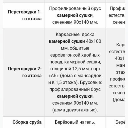
Профилированный брус
Профили
Перегородки 1-
камерной сушки
,
естестве
го этажа
сечением 90х140 мм.
сечени
Каркасные: доска
камерной сушки
40х100
Карк
мм, обшитые
естеств
евровагонкой хвойных
40х10
пород, камерной сушки,
манса
Перегородки 2-
толщиной 12,5 мм. сорт
этажа
го этажа
«АВ» (дома с мансардой
профили
и в 1,5 этажа). Брусовые:
естестве
профилированный брус
сечени
камерной сушки
,
(дома 
сечением 90х140 мм.
(дома двухэтажные).
Сборка сруба
Берёзовый нагель.
Берёз