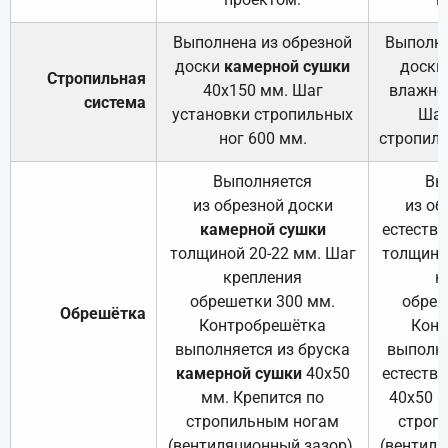
Выполнена из обрезной
Выполне
доски
камерной сушки
доски
Стропильная
40х150 мм. Шаг
влажно
система
установки стропильных
Шаг
ног 600 мм.
стропиль
Выполняется
Вы
из обрезной доски
из об
камерной сушки
естеств
толщиной 20-22 мм. Шаг
толщино
крепления
к
обрешетки 300 мм.
обреш
Обрешётка
Контробрешётка
Конт
выполняется из бруска
выполня
камерной сушки
40х50
естеств
мм. Крепится по
40х50 м
стропильным ногам
строп
(вентиляционный зазор).
(вентиля