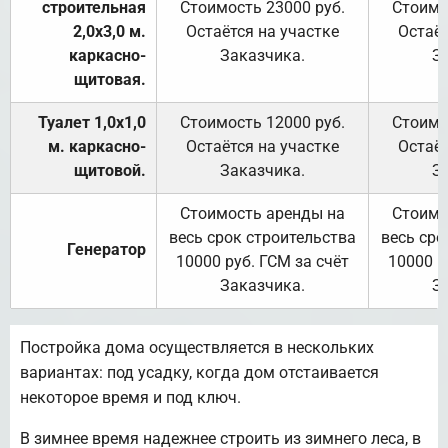
строительная
Стоимость 23000 руб.
Стоимо
2,0х3,0 м.
Остаётся на участке
Остаёт
каркасно-
Заказчика.
З
щитовая.
Туалет 1,0х1,0
Стоимость 12000 руб.
Стоимо
м. каркасно-
Остаётся на участке
Остаёт
щитовой.
Заказчика.
З
Стоимость аренды на
Стоимо
весь срок строительства
весь сро
Генератор
10000 руб. ГСМ за счёт
10000 р
Заказчика.
З
Постройка дома осуществляется в нескольких
вариантах: под усадку, когда дом отстаивается
некоторое время и под ключ.
В зимнее время надежнее строить из зимнего леса, в