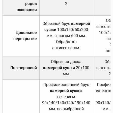
рядов
2
основания
Обр
Обрезной брус
камерной
естеств
сушки
100х150/50х200
Цокольное
100х15
мм. с шагом 600 мм.
перекрытие
шаг
Обработка
О
антисептиком.
ант
Обрезная доска
Обр
Пол черновой
камерной сушки
20х100
естеств
мм.
2
Профилированный брус
Профили
камерной сушки
,
естестве
сечением
с
90х140/140х140/190х140
90х140/
мм. по выбранной
мм. 