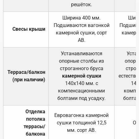
решёток.
Ширина 400 мм.
Шир
Подшиваются вагонкой
Подшива
Свесы крыши
камерной сушки, сорт
камерн
АВ.
Устанавливаются
Уста
опорные столбы из
опорн
строганного бруса
строг
Терраса/балкон
камерной сушки
естеств
(при наличии)
140х140 мм. с
140
компенсационными
компе
болтами под усадку.
болтам
Отделка
Евровагонка камерной
потолка
сушки толщиной 12,5
От
террасы/
мм. сорт АВ.
балкона