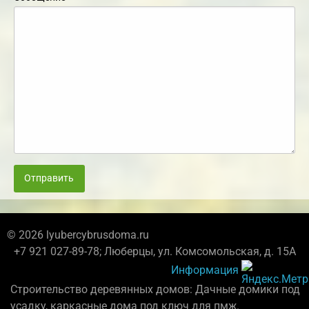
Отправить
© 2026 lyubercybrusdoma.ru
+7 921 027-89-78; Люберцы, ул. Комсомольская, д. 15А
Информация
Строительство деревянных домов: Дачные домики под
усадку, каркасные дома под ключ для пмж.