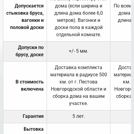
Допускается
дома (если ширина и
По всему
стыковка бруса,
длина дома более 6,0
дома (
вагонки и
метров). Вагонки и
длина 
половой доски
доски пола в каждой
отдельной комнате.
Допуски по
+/- 5 мм.
брусу, доске
Доставка комплекта
Достав
материала в радиусе 500
материал
В стоимость
км. от г. Пестова
км. 
включена
Новгородской области и
Новгоро
сборка дома на вашем
сборка
участке.
Гарантия
5 лет.
Бытовка