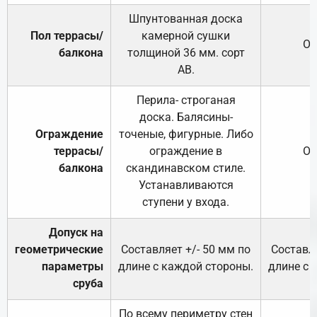
Шпунтованная доска
Пол террасы/
камерной сушки
От
балкона
толщиной 36 мм. сорт
АВ.
Перила- строганая
доска. Балясины-
Ограждение
точеные, фигурные. Либо
террасы/
ограждение в
От
балкона
скандинавском стиле.
Устанавливаются
ступени у входа.
Допуск на
геометрические
Составляет +/- 50 мм по
Составля
параметры
длине с каждой стороны.
длине с 
сруба
По всему периметру стен