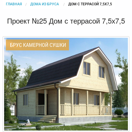
ГЛАВНАЯ
ДОМА ИЗ БРУСА
CURRENT:
ДОМ С ТЕРРАСОЙ 7,5Х7,5
Проект №25 Дом с террасой 7,5х7,5
БРУС КАМЕРНОЙ СУШКИ