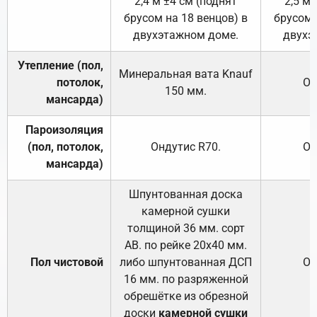
2,4 м ±4 см (поднят
2,5 м 
брусом на 18 венцов) в
брусом 
двухэтажном доме.
двухэ
Утепление (пол,
Минеральная вата
Knauf
потолок,
От
150
мм.
мансарда)
Пароизоляция
(пол, потолок,
Ондутис
R70
.
От
мансарда)
Шпунтованная доска
камерной сушки
толщиной 36 мм. сорт
АВ. по рейке 20х40 мм.
Пол чистовой
либо шпунтованная ДСП
От
16 мм. по разряженной
обрешётке из обрезной
доски
камерной сушки