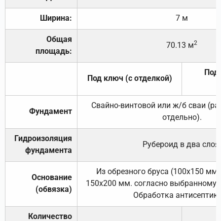
Ширина:
7 м
Общая
2
70.13 м
площадь:
Под 
Под ключ (с отделкой)
Свайно-винтовой или ж/б сваи (р
Фундамент
отдельно).
Гидроизоляция
Рубероид в два слоя
фундамента
Из обрезного бруса (100х150 мм.
Основание
150х200 мм. согласно выбранному с
(обвязка)
Обработка антисептик
Количество