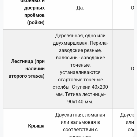
оконных и
дверных
Да.
От
проёмов
(ройки)
Деревянная, одно или
двухмаршевая. Перила-
заводские резные,
балясины- заводские
Лестница (при
точеные,
наличии
От
устанавливаются
второго этажа)
стартовые точёные
столбы. Ступени 40х200
мм. Тетива лестницы-
90х140 мм.
Двускатная, ломаная
Двуска
или вальмовая в
или 
Крыша
соответствии с
соо
проектом.
п