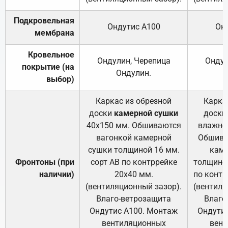
Подкровельная
Ондутис А100
Он
мембрана
Кровельное
Ондулин, Черепица
Ондул
покрытие (на
Ондулин.
выбор)
Каркас из обрезной
Карка
доски
камерной сушки
доски
40х150 мм. Обшиваются
влажно
вагонкой камерной
Обшива
сушки толщиной 16 мм.
каме
Фронтоны (при
сорт АВ по контррейке
толщиной
наличии)
20х40 мм.
по контр
(вентиляционный зазор).
(вентиля
Влаго-ветрозащита
Влаго
Ондутис А100. Монтаж
Ондути
вентиляционных
вент