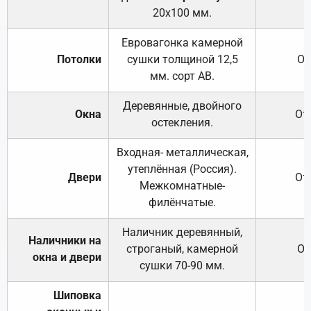
20х100 мм.
Евровагонка камерной
Потолки
сушки толщиной 12,5
От
мм. сорт АВ.
Деревянные, двойного
Окна
От
остекления.
Входная- металлическая,
утеплённая (Россия).
Двери
От
Межкомнатные-
филёнчатые.
Наличник деревянный,
Наличники на
строганый, камерной
От
окна и двери
сушки 70-90 мм.
Шиповка