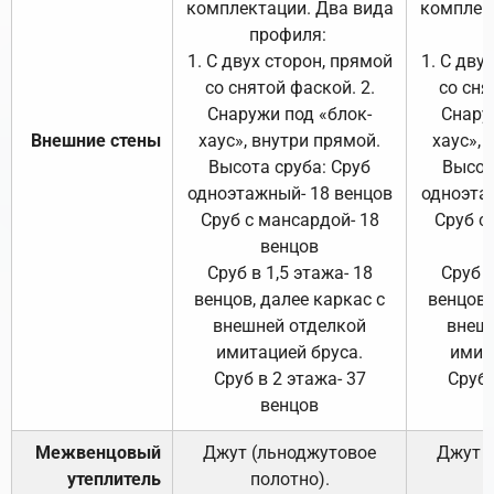
комплектации. Два вида
комплек
профиля:
п
1. С двух сторон, прямой
1. С дву
со снятой фаской. 2.
со сня
Снаружи под «блок-
Снару
Внешние стены
хаус», внутри прямой.
хаус», 
Высота сруба: Сруб
Высот
одноэтажный- 18 венцов
одноэта
Сруб с мансардой- 18
Сруб с
венцов
Сруб в 1,5 этажа- 18
Сруб в
венцов, далее каркас с
венцов,
внешней отделкой
внеш
имитацией бруса.
имит
Сруб в 2 этажа- 37
Сруб 
венцов
Межвенцовый
Джут (льноджутовое
Джут 
утеплитель
полотно).
п