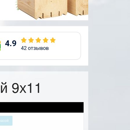
4.9
42
отзывов
й 9х11
расой