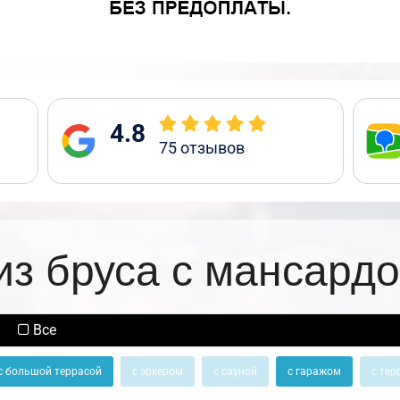
4.8
75
отзывов
из бруса с мансардо
Все
с большой террасой
с эркером
с сауной
с гаражом
с тер