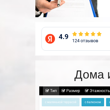
4.9
124
отзывов
Дома 
Тип
Размер
Этажность
с маленькой террасой
с балконом