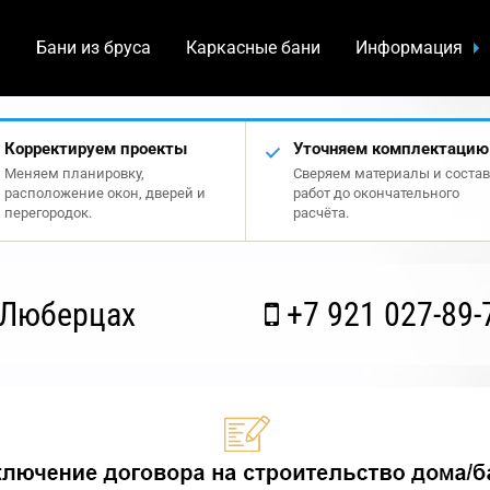
а
Бани из бруса
Каркасные бани
Информация
Корректируем проекты
Уточняем комплектацию
Меняем планировку,
Сверяем материалы и состав
расположение окон, дверей и
работ до окончательного
перегородок.
расчёта.
 Люберцах
+7 921 027-89-