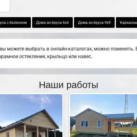
уса с балконом
Дома из бруса 6х4
Дома из бруса 9х9
Каркасны
вы можете выбрать в онлайн-каталогах, можно поменять. 
норамное остекление, крыльцо или навес.
Наши работы