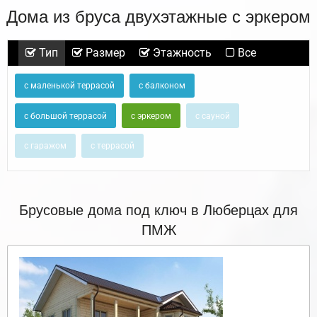
Дома из бруса двухэтажные с эркером
Тип
Размер
Этажность
Все
с маленькой террасой
с балконом
с большой террасой
с эркером
с сауной
с гаражом
с террасой
Брусовые дома под ключ в Люберцах для
ПМЖ