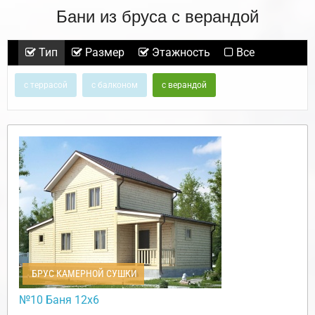
Бани из бруса с верандой
Тип
Размер
Этажность
Все
с террасой
с балконом
с верандой
БРУС КАМЕРНОЙ СУШКИ
№10 Баня 12х6