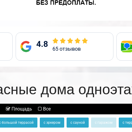
4.8
65
отзывов
асные дома одноэт
Площадь
Все
с большой террасой
с эркером
с сауной
с гаражом
с тер