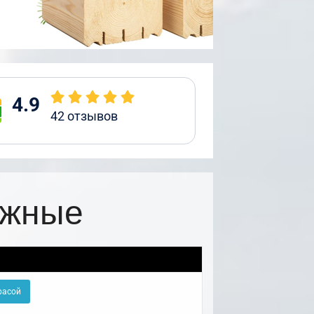
4.9
42
отзывов
ажные
расой