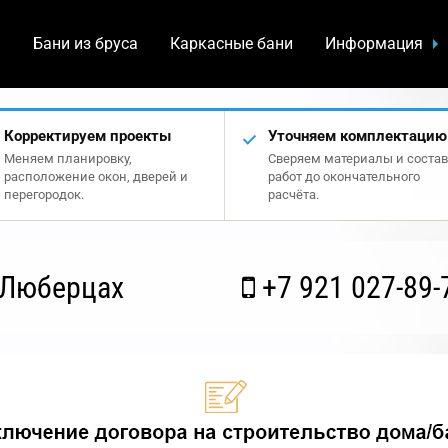
а
Бани из бруса
Каркасные бани
Информация
Корректируем проекты
Уточняем комплектацию
Меняем планировку,
Сверяем материалы и состав
расположение окон, дверей и
работ до окончательного
перегородок.
расчёта.
 Люберцах
+7 921 027-89-