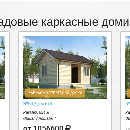
адовые каркасные доми
КАРКАС ИЗ СТРОГАНОЙ ДОСКИ
№54 Дом 6х4
№
Размер: 6х4 м
Ра
2
Общая площадь:
Об
от 1056600
1