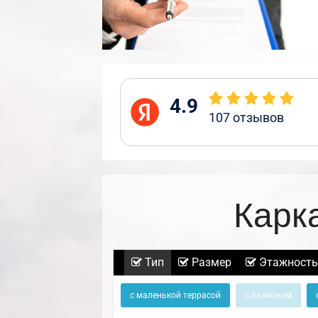
4.9
107
отзывов
Карк
Тип
Размер
Этажность
с маленькой террасой
с балконом