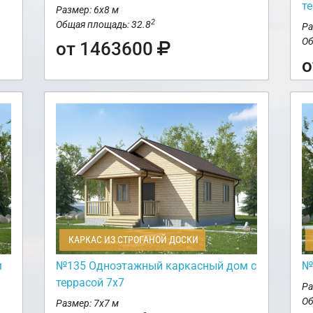
т
Размер: 6х8 м
2
Общая площадь: 32.8
Ра
Об
от 1463600
о
КАРКАС ИЗ СТРОГАНОЙ ДОСКИ
м
№135 Одноэтажный каркасный дом с
№
террасой 7х7
Ра
Об
Размер: 7х7 м