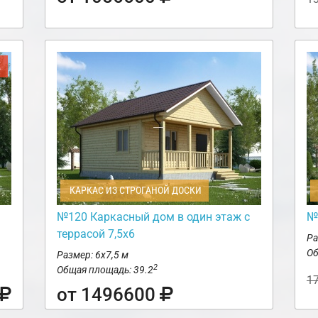
Ж
КАРКАС ИЗ СТРОГАНОЙ ДОСКИ
№120 Каркасный дом в один этаж с
№
террасой 7,5х6
Ра
Об
Размер: 6х7,5 м
2
Общая площадь: 39.2
1
от 1496600