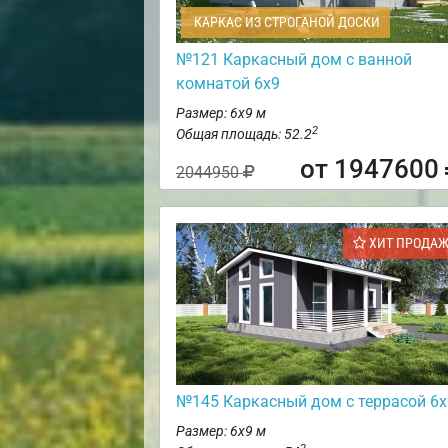
КАРКАС ИЗ СТРОГАНОЙ ДОСКИ
№121 Каркасный дом с ванной
комнатой 6х9
Размер: 6х9 м
2
Общая площадь: 52.2
от 1947600
2044950
ХИТ ПРОДА
№145 Каркасный дом с террасой 6х
Размер: 6х9 м