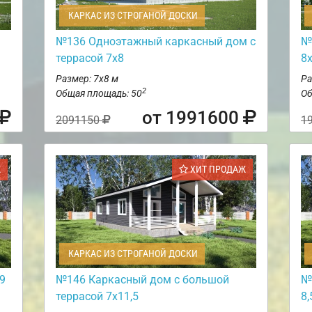
КАРКАС ИЗ СТРОГАНОЙ ДОСКИ
№136 Одноэтажный каркасный дом с
№
террасой 7х8
8
Размер: 7х8 м
Ра
2
Общая площадь: 50
Об
от 1991600
2091150
1
Ж
ХИТ ПРОДАЖ
КАРКАС ИЗ СТРОГАНОЙ ДОСКИ
9
№146 Каркасный дом с большой
№
террасой 7х11,5
8,