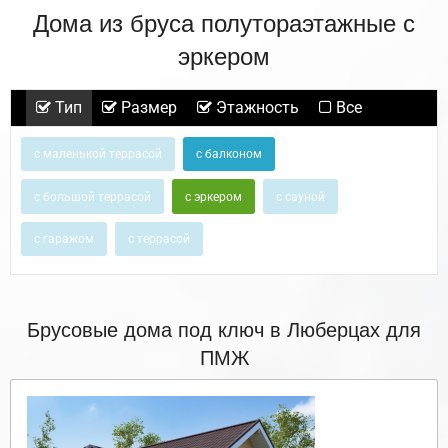
Дома из бруса полутораэтажные с
эркером
Тип
Размер
Этажность
Все
с маленькой террасой
с балконом
с большой террасой
с эркером
с сауной
с гаражом
с террасой
Брусовые дома под ключ в Люберцах для
ПМЖ