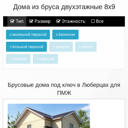
Дома из бруса двухэтажные 8х9
Тип
Размер
Этажность
Все
с маленькой террасой
с балконом
с большой террасой
с эркером
с сауной
с гаражом
с террасой
Брусовые дома под ключ в Люберцах для
ПМЖ