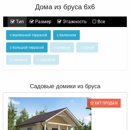
Дома из бруса 6х6
Тип
Размер
Этажность
Все
с маленькой террасой
с балконом
с большой террасой
с эркером
с сауной
с гаражом
с террасой
Садовые домики из бруса
ХИТ ПРОДАЖ