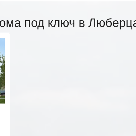
ома под ключ в Любер
и