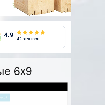
4.9
42
отзывов
ые 6х9
расой