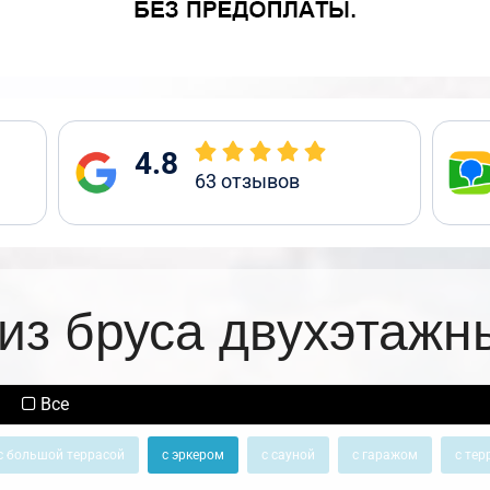
4.8
63
отзывов
из бруса двухэтажн
Все
с большой террасой
с эркером
с сауной
с гаражом
с тер