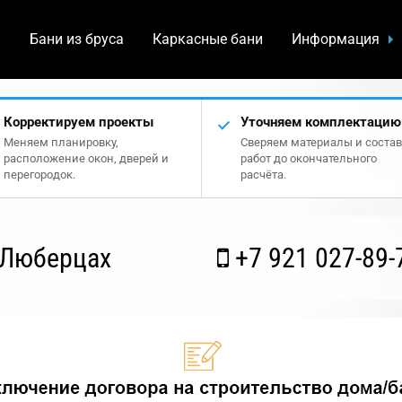
а
Бани из бруса
Каркасные бани
Информация
Корректируем проекты
Уточняем комплектацию
Меняем планировку,
Сверяем материалы и состав
расположение окон, дверей и
работ до окончательного
перегородок.
расчёта.
 Люберцах
+7 921 027-89-