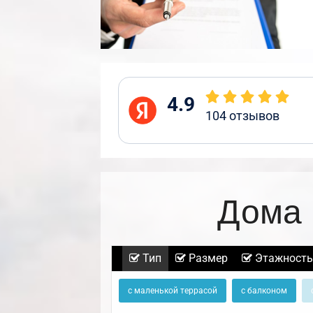
4.9
104
отзывов
Дома 
Тип
Размер
Этажность
с маленькой террасой
с балконом