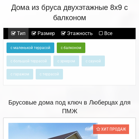
Дома из бруса двухэтажные 8х9 с
балконом
Тип
Размер
Этажность
Все
с маленькой террасой
с балконом
с большой террасой
с эркером
с сауной
с гаражом
с террасой
Брусовые дома под ключ в Люберцах для
ПМЖ
ХИТ ПРОДАЖ