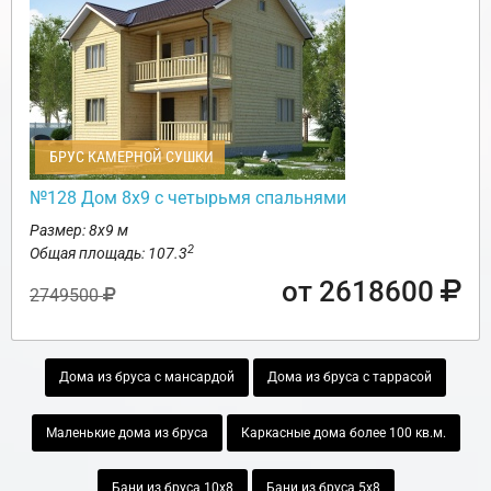
БРУС КАМЕРНОЙ СУШКИ
№128 Дом 8х9 с четырьмя спальнями
Размер: 8х9 м
2
Общая площадь: 107.3
от 2618600
2749500
Дома из бруса с мансардой
Дома из бруса с таррасой
Маленькие дома из бруса
Каркасные дома более 100 кв.м.
Бани из бруса 10х8
Бани из бруса 5х8