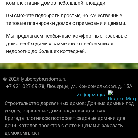
комплектации домов небольшой площади.
Вы сможете подобрать простые, но качественные
типовые планировки домов с примерами и ценами.
Мы предлагаем необычные, комфортные, красивые
дома необходимых размеров: от небольших и
недорогих до больших коттеджей.
© 2026 lyubercybrusdoma.ru
+7 921 027-89-78; Люберцы, ул. Комсомольская, д. 15А
Информация
Строительство деревянных домов: Дачные домики под
усадку, каркасные дома под ключ для пмж.
Бригада плотников постороит садовые домики для
дачи. Каталог проектов с фото и ценами: заказать
домокомплект.