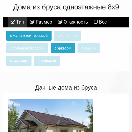
Дома из бруса одноэтажные 8х9
Тип
Размер
Этажность
Все
с маленькой террасой
с балконом
с большой террасой
с эркером
с сауной
с гаражом
с террасой
Дачные дома из бруса