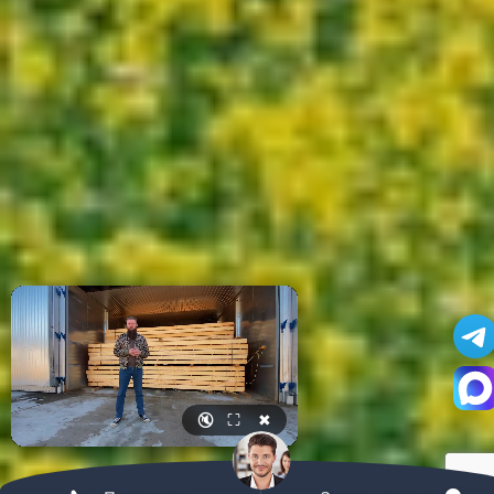
🔇
⛶
✖