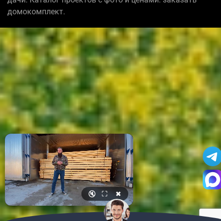
домокомплект.
🔇
⛶
✖