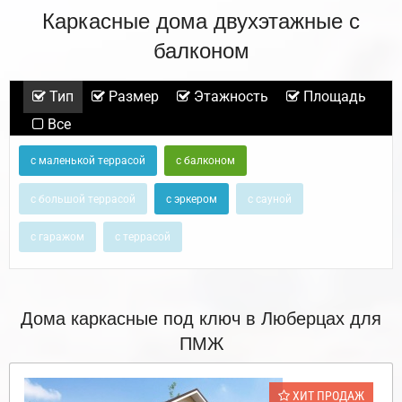
Каркасные дома двухэтажные с
балконом
Тип
Размер
Этажность
Площадь
Все
с маленькой террасой
с балконом
с большой террасой
с эркером
с сауной
с гаражом
с террасой
Дома каркасные под ключ в Люберцах для
ПМЖ
ХИТ ПРОДАЖ