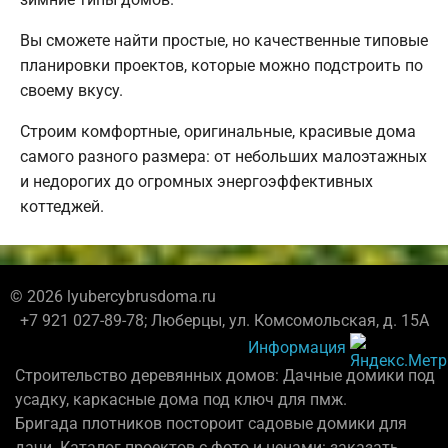
Вы сможете найти простые, но качественные типовые
планировки проектов, которые можно подстроить по
своему вкусу.
Строим комфортные, оригинальные, красивые дома
самого разного размера: от небольших малоэтажных
и недорогих до огромных энергоэффективных
коттеджей.
© 2026 lyubercybrusdoma.ru
+7 921 027-89-78; Люберцы, ул. Комсомольская, д. 15А
Информация
Строительство деревянных домов: Дачные домики под
усадку, каркасные дома под ключ для пмж.
Бригада плотников постороит садовые домики для
дачи. Каталог проектов с фото и ценами: заказать