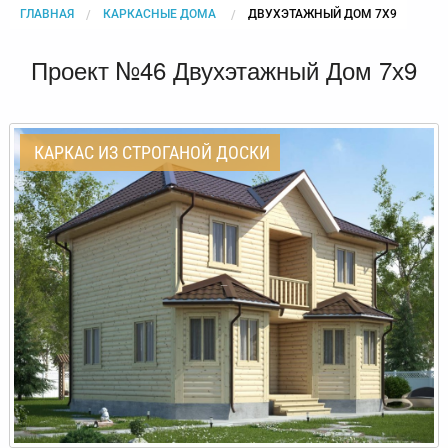
ГЛАВНАЯ
КАРКАСНЫЕ ДОМА
CURRENT:
ДВУХЭТАЖНЫЙ ДОМ 7Х9
Проект №46 Двухэтажный Дом 7х9
КАРКАС ИЗ СТРОГАНОЙ ДОСКИ