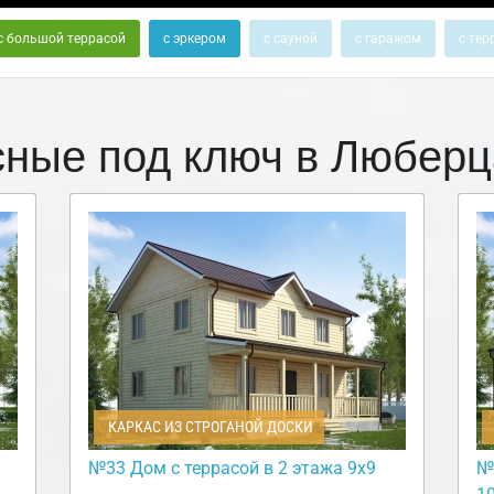
с большой террасой
с эркером
с сауной
с гаражом
с тер
сные под ключ в Любер
КАРКАС ИЗ СТРОГАНОЙ ДОСКИ
№33 Дом с террасой в 2 этажа 9х9
№