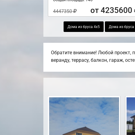
от 4235600
4447350
Дома из бруса 4х5
Дома из бруса
Обратите внимание! Любой проект, 
веранду, террасу, балкон, гараж, ост