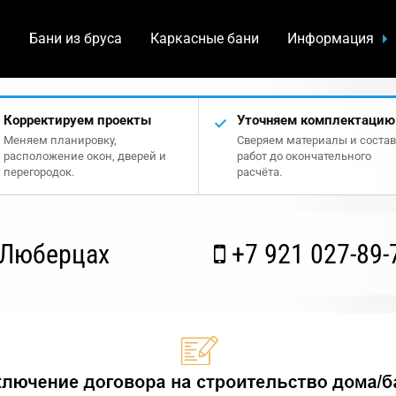
а
Бани из бруса
Каркасные бани
Информация
Корректируем проекты
Уточняем комплектацию
Меняем планировку,
Сверяем материалы и состав
расположение окон, дверей и
работ до окончательного
перегородок.
расчёта.
 Люберцах
+7 921 027-89-