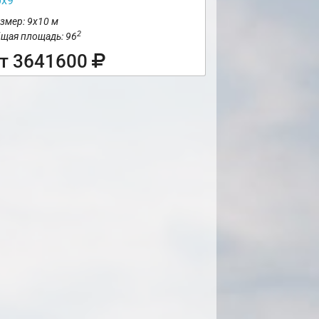
0х9
змер: 9х10 м
2
щая площадь: 96
т 3641600