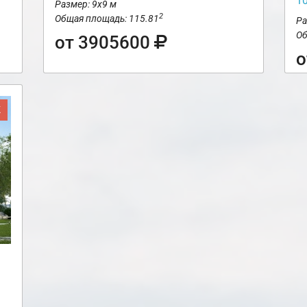
1
Размер: 9х9 м
2
Общая площадь: 115.81
Ра
Об
от 3905600
о
Ж