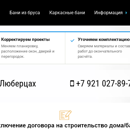
а
Бани из бруса
Каркасные бани
Информация
Корректируем проекты
Уточняем комплектацию
Меняем планировку,
Сверяем материалы и состав
расположение окон, дверей и
работ до окончательного
перегородок.
расчёта.
 Люберцах
+7 921 027-89-