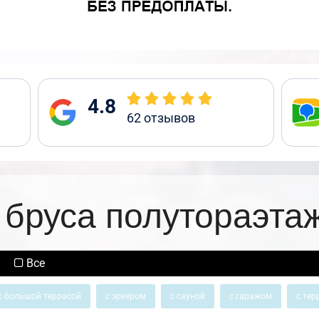
4.8
62
отзывов
 бруса полутораэта
Все
с большой террасой
с эркером
с сауной
с гаражом
с тер