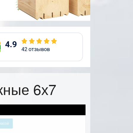
4.9
42
отзывов
жные 6х7
расой