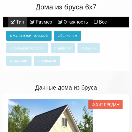
Дома из бруса 6х7
Тип
Размер
Этажность
Все
с маленькой террасой
с балконом
с большой террасой
с эркером
с сауной
с гаражом
с террасой
Дачные дома из бруса
ХИТ ПРОДАЖ