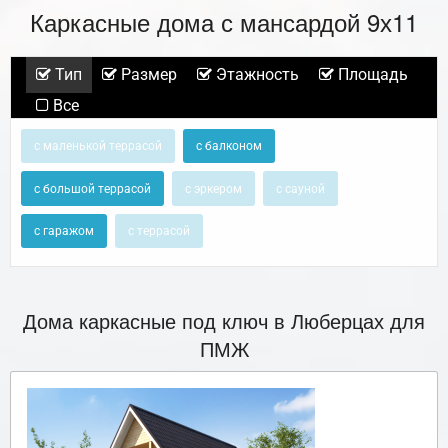
Каркасные дома с мансардой 9х11
Тип
Размер
Этажность
Площадь
Все
с маленькой террасой
с балконом
с большой террасой
с эркером
с сауной
с гаражом
с террасой
Дома каркасные под ключ в Люберцах для
ПМЖ