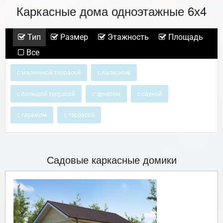
Каркасные дома одноэтажные 6х4
Тип
Размер
Этажность
Площадь
Все
с маленькой террасой
с балконом
с большой террасой
с эркером
с сауной
с гаражом
с террасой
Садовые каркасные домики