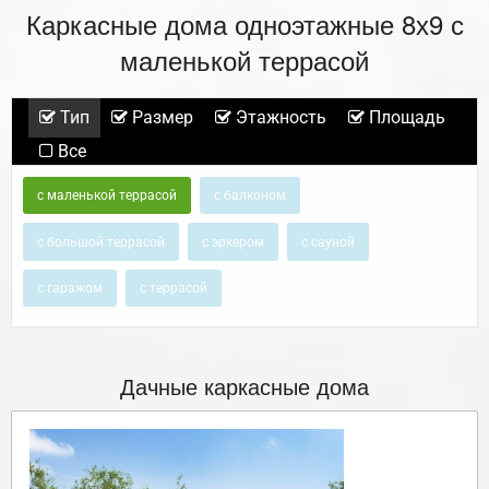
Каркасные дома одноэтажные 8х9 с
маленькой террасой
Тип
Размер
Этажность
Площадь
Все
с маленькой террасой
с балконом
с большой террасой
с эркером
с сауной
с гаражом
с террасой
Дачные каркасные дома