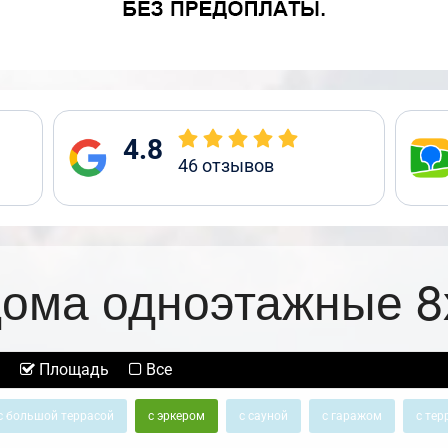
4.8
46
отзывов
ома одноэтажные 8
Площадь
Все
с большой террасой
с эркером
с сауной
с гаражом
с тер