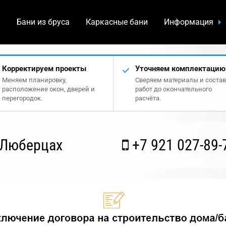
а
Бани из бруса
Каркасные бани
Информация
Корректируем проекты
Уточняем комплектацию
Меняем планировку,
Сверяем материалы и состав
расположение окон, дверей и
работ до окончательного
перегородок.
расчёта.
 Люберцах
+7 921 027-89-