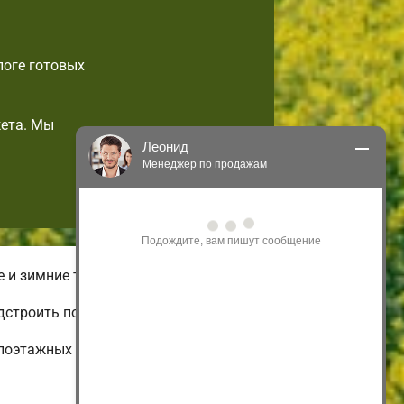
логе готовых
ета. Мы
Леонид
Менеджер по продажам
Здравствуйте! Я могу 
проконсультировать Вас по нашим 
акциям и проектам.
Только что
 и зимние типы домов.
строить по своему вкусу.
лоэтажных и недорогих до огромных