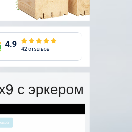
4.9
42
отзывов
х9 с эркером
расой