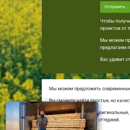
Отправить
Чтобы получи
проектов от 
Мы можем пр
предлагаем п
Вас удивит с
Мы можем предложить современные 
Вы сможете найти простые, но каче
Строим комфортные, оригинальные, 
энергоэффективных коттеджей.