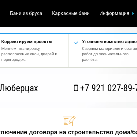
а
Бани из бруса
Каркасные бани
Информация
Корректируем проекты
Уточняем комплектацию
Меняем планировку,
Сверяем материалы и состав
расположение окон, дверей и
работ до окончательного
перегородок.
расчёта.
 Люберцах
+7 921 027-89-