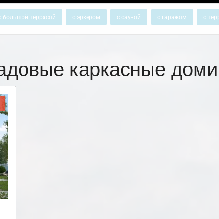
с большой террасой
с эркером
с сауной
с гаражом
с тер
адовые каркасные доми
Ж