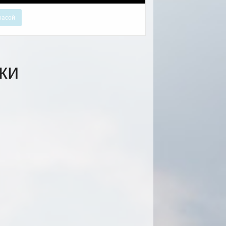
расой
ки