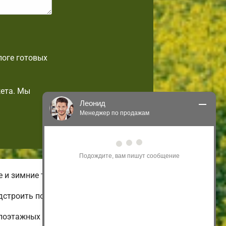
логе готовых
ета. Мы
Леонид
Менеджер по продажам
Здравствуйте! Я могу 
проконсультировать Вас по нашим 
акциям и проектам.
Только что
 и зимние типы домов.
строить по своему вкусу.
лоэтажных и недорогих до огромных