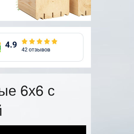
4.9
42
отзывов
ые 6х6 с
й