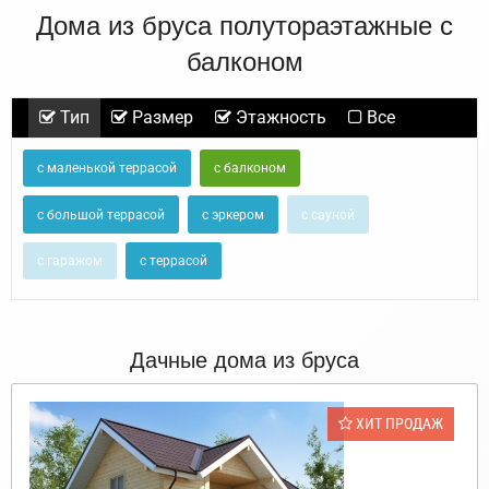
Дома из бруса полутораэтажные с
балконом
Тип
Размер
Этажность
Все
с маленькой террасой
с балконом
с большой террасой
с эркером
с сауной
с гаражом
с террасой
Дачные дома из бруса
ХИТ ПРОДАЖ