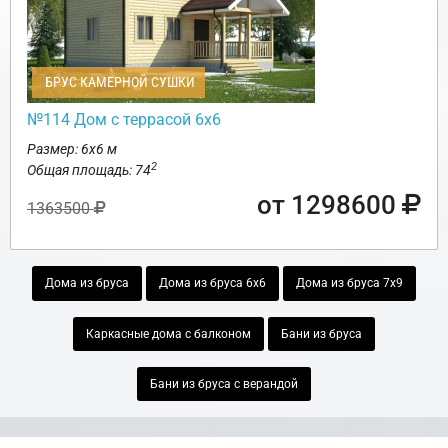
БРУС КАМЕРНОЙ СУШКИ
№114 Дом с террасой 6х6
Размер: 6х6 м
2
Общая площадь: 74
от 1298600
1363500
Дома из бруса
Дома из бруса 6х6
Дома из бруса 7х9
Каркасные дома с балконом
Бани из бруса
Бани из бруса с верандой