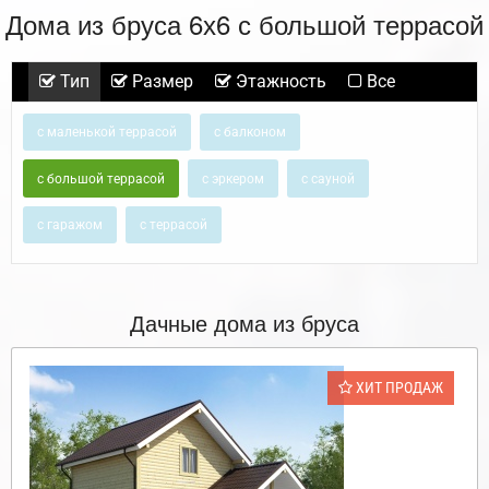
Дома из бруса 6х6 с большой террасой
Тип
Размер
Этажность
Все
с маленькой террасой
с балконом
с большой террасой
с эркером
с сауной
с гаражом
с террасой
Дачные дома из бруса
ХИТ ПРОДАЖ