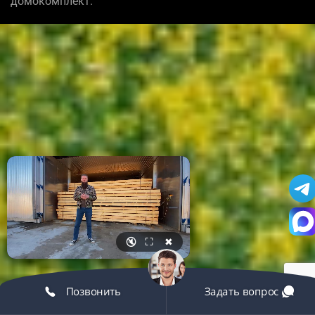
домокомплект.
🔇
⛶
✖
Позвонить
Задать вопрос