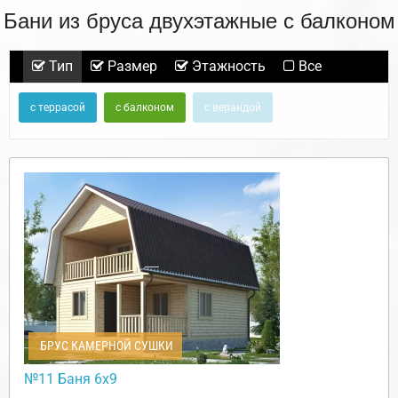
Бани из бруса двухэтажные с балконом
Тип
Размер
Этажность
Все
с террасой
с балконом
с верандой
БРУС КАМЕРНОЙ СУШКИ
№11 Баня 6х9