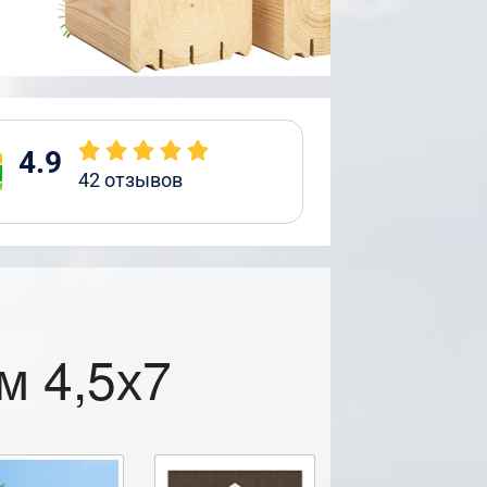
4.9
42
отзывов
м 4,5х7