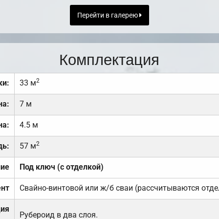
Перейти в галерею
Комплектация
2
ки:
33 м
на:
7 м
на:
4.5 м
2
дь:
57 м
ние
Под ключ (с отделкой)
нт
Свайно-винтовой или ж/б сваи (рассчитываются отде
ция
Рубероид в два слоя.