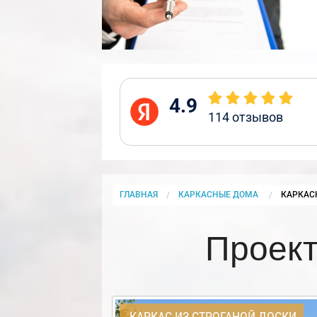
4.9
114
отзывов
ГЛАВНАЯ
КАРКАСНЫЕ ДОМА
CURRENT
КАРКАС
Проект
КАРКАС ИЗ СТРОГАНОЙ ДОСКИ