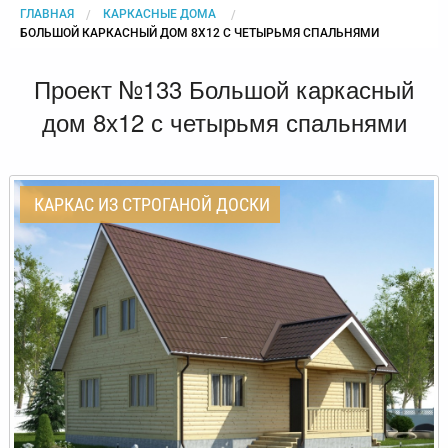
ГЛАВНАЯ
КАРКАСНЫЕ ДОМА
CURRENT:
БОЛЬШОЙ КАРКАСНЫЙ ДОМ 8Х12 С ЧЕТЫРЬМЯ СПАЛЬНЯМИ
Проект №133 Большой каркасный
дом 8х12 с четырьмя спальнями
КАРКАС ИЗ СТРОГАНОЙ ДОСКИ