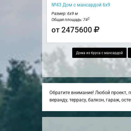
№43 Дом с мансардой 6х9
Размер: 6х9 м
2
Общая площадь: 74
от 2475600
Дома из бруса с мансардой
Обратите внимание! Любой проект, 
веранду, террасу, балкон, гараж, ост