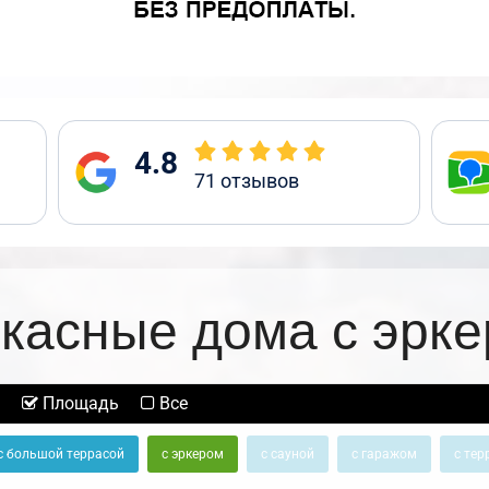
4.8
71
отзывов
касные дома с эрк
Площадь
Все
с большой террасой
с эркером
с сауной
с гаражом
с тер