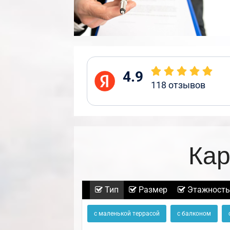
4.9
118
отзывов
Кар
Тип
Размер
Этажность
с маленькой террасой
с балконом