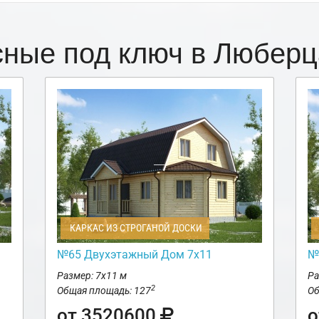
сные под ключ в Любер
КАРКАС ИЗ СТРОГАНОЙ ДОСКИ
№65 Двухэтажный Дом 7х11
№
Размер: 7х11 м
Ра
2
Общая площадь: 127
Об
от 3520600
о