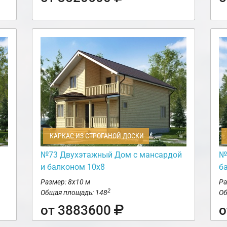
КАРКАС ИЗ СТРОГАНОЙ ДОСКИ
№73 Двухэтажный Дом с мансардой
№
и балконом 10х8
б
Размер: 8х10 м
Ра
2
Общая площадь: 148
Об
от 3883600
о