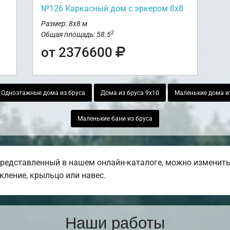
№126 Каркасный дом с эркером 8х8
Размер: 8х8 м
2
Общая площадь: 58.5
от 2376600
Одноэтажные дома из бруса
Дома из бруса 9х10
Маленькие дома и
Маленькие бани из бруса
представленный в нашем онлайн-каталоге, можно изменить
екление, крыльцо или навес.
Наши работы