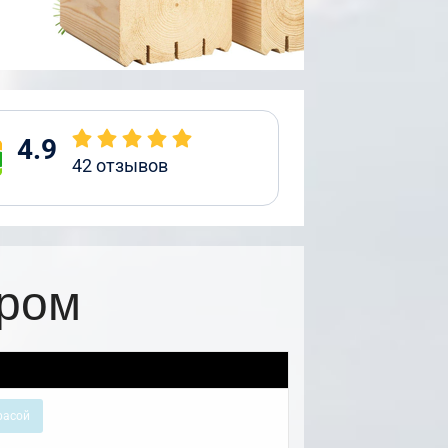
4.9
42
отзывов
ером
расой