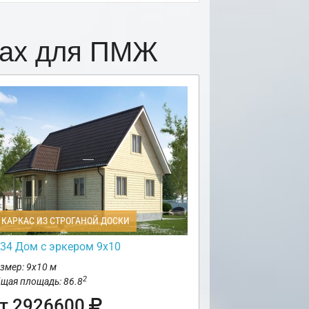
цах для ПМЖ
КАРКАС ИЗ СТРОГАНОЙ ДОСКИ
34 Дом с эркером 9х10
змер: 9х10 м
2
щая площадь: 86.8
т 2926600