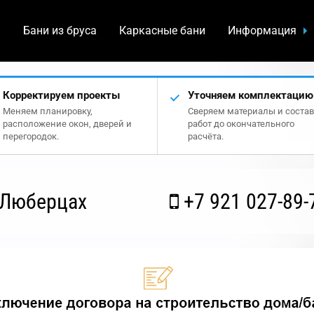
а
Бани из бруса
Каркасные бани
Информация
Корректируем проекты
Уточняем комплектацию
Меняем планировку,
Сверяем материалы и состав
расположение окон, дверей и
работ до окончательного
перегородок.
расчёта.
 Люберцах
+7 921 027-89-