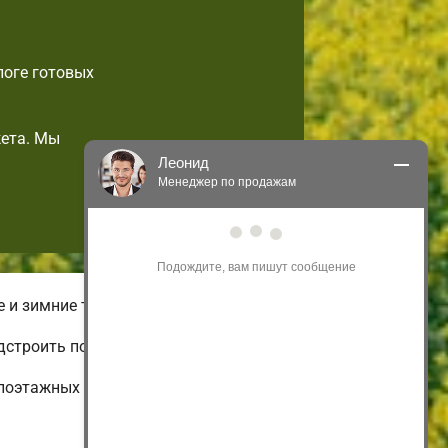
логе готовых
ета. Мы
Леонид
Менеджер по продажам
Здравствуйте! Я могу 
проконсультировать Вас по нашим 
акциям и проектам.
Только что
 и зимние типы домов.
строить по своему вкусу.
лоэтажных и недорогих до огромных