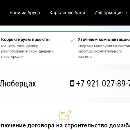
а
Бани из бруса
Каркасные бани
Информация
Корректируем проекты
Уточняем комплектацию
Меняем планировку,
Сверяем материалы и состав
расположение окон, дверей и
работ до окончательного
перегородок.
расчёта.
 Люберцах
+7 921 027-89-