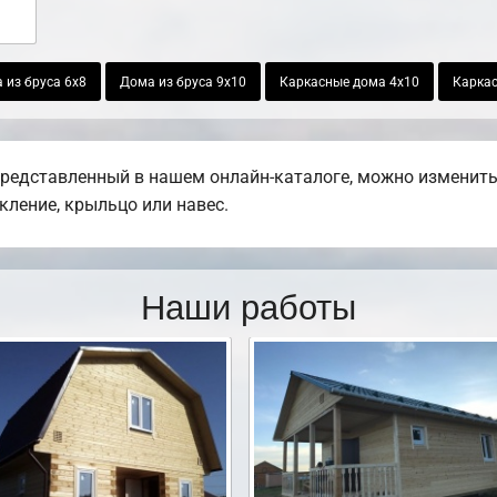
 из бруса 6х8
Дома из бруса 9х10
Каркасные дома 4х10
Каркас
представленный в нашем онлайн-каталоге, можно изменить
екление, крыльцо или навес.
Наши работы