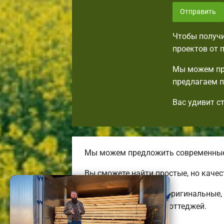
Отправить
Чтобы получи
проектов от 
Мы можем пр
предлагаем п
Вас удивит с
Мы можем предложить современные 
Вы сможете найти простые, но каче
Строим комфортные, оригинальные, 
энергоэффективных коттеджей.