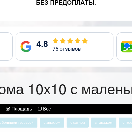
4.8
75
отзывов
ома 10х10 с малень
Площадь
Все
с большой террасой
с эркером
с сауной
с гаражом
с тер