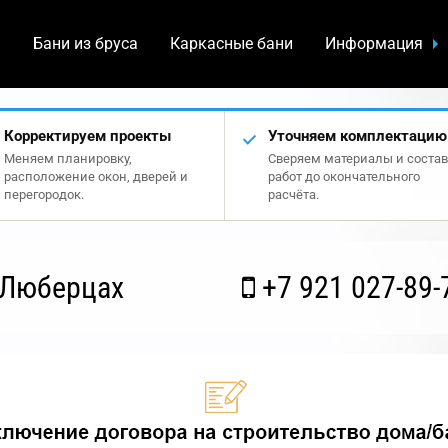
а
Бани из бруса
Каркасные бани
Информация
Корректируем проекты
Уточняем комплектацию
Меняем планировку,
Сверяем материалы и состав
расположение окон, дверей и
работ до окончательного
перегородок.
расчёта.
 Люберцах
+7 921 027-89-