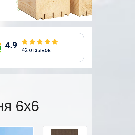
4.9
42
отзывов
ня 6х6