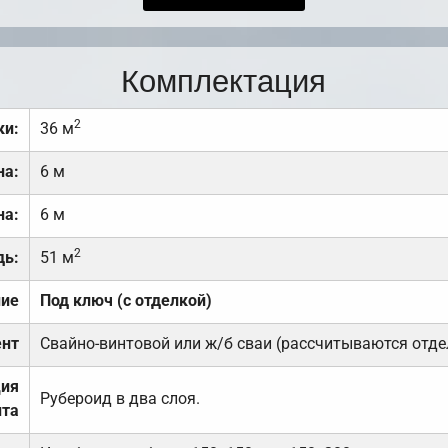
Комплектация
2
ки:
36 м
на:
6 м
на:
6 м
2
дь:
51 м
ние
Под ключ (с отделкой)
нт
Свайно-винтовой или ж/б сваи (рассчитываются отде
ция
Рубероид в два слоя.
та