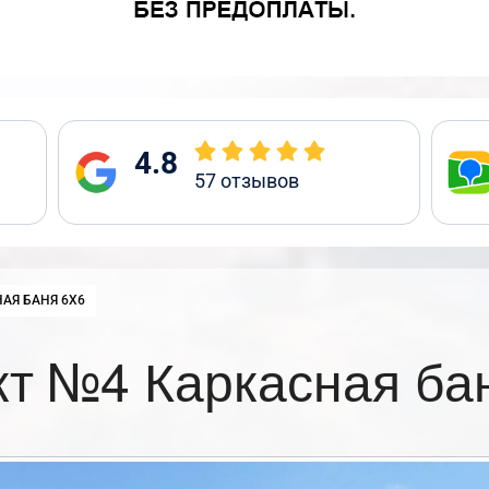
4.8
57
отзывов
:
АЯ БАНЯ 6Х6
т №4 Каркасная ба