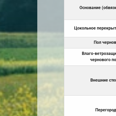
Основание (обвяз
Цокольное перекры
Пол черно
Влаго-ветрозащ
чернового п
Внешние ст
Перегоро