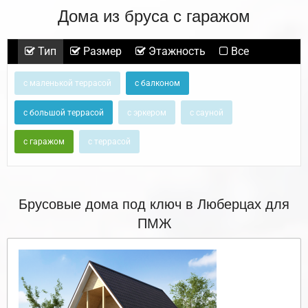
Дома из бруса с гаражом
Тип
Размер
Этажность
Все
с маленькой террасой
с балконом
с большой террасой
с эркером
с сауной
с гаражом
с террасой
Брусовые дома под ключ в Люберцах для
ПМЖ