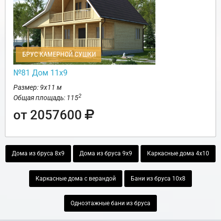
БРУС КАМЕРНОЙ СУШКИ
№81 Дом 11х9
Размер: 9х11 м
2
Общая площадь: 115
от 2057600
Дома из бруса 8х9
Дома из бруса 9х9
Каркасные дома 4х10
Каркасные дома с верандой
Бани из бруса 10х8
Одноэтажные бани из бруса