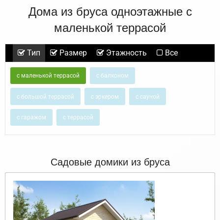
Дома из бруса одноэтажные с
маленькой террасой
Тип
Размер
Этажность
Все
с маленькой террасой
с балконом
с большой террасой
с эркером
с сауной
с гаражом
с террасой
Садовые домики из бруса