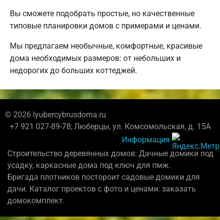
Вы сможете подобрать простые, но качественные
типовые планировки домов с примерами и ценами.
Мы предлагаем необычные, комфортные, красивые
дома необходимых размеров: от небольших и
недорогих до больших коттеджей.
© 2026 lyubercybrusdoma.ru
+7 921 027-89-78; Люберцы, ул. Комсомольская, д. 15А
Информация
Строительство деревянных домов: Дачные домики под
усадку, каркасные дома под ключ для пмж.
Бригада плотников постороит садовые домики для
дачи. Каталог проектов с фото и ценами: заказать
домокомплект.