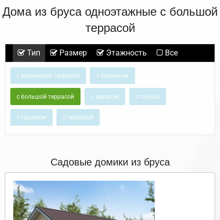
Дома из бруса одноэтажные с большой
террасой
Тип
Размер
Этажность
Все
с маленькой террасой
с балконом
с большой террасой
с эркером
с сауной
с гаражом
с террасой
Садовые домики из бруса