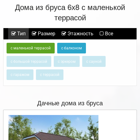
Дома из бруса 6х8 с маленькой
террасой
Тип
Размер
Этажность
Все
с маленькой террасой
с балконом
с большой террасой
с эркером
с сауной
с гаражом
с террасой
Дачные дома из бруса