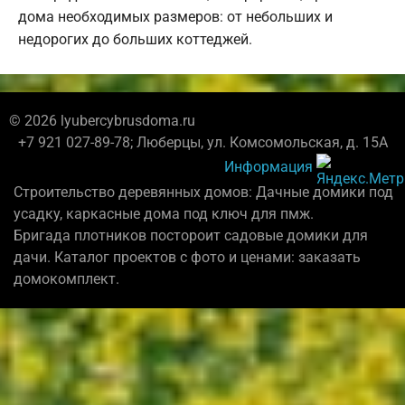
дома необходимых размеров: от небольших и
недорогих до больших коттеджей.
© 2026 lyubercybrusdoma.ru
+7 921 027-89-78; Люберцы, ул. Комсомольская, д. 15А
Информация
Строительство деревянных домов: Дачные домики под
усадку, каркасные дома под ключ для пмж.
Бригада плотников постороит садовые домики для
дачи. Каталог проектов с фото и ценами: заказать
домокомплект.