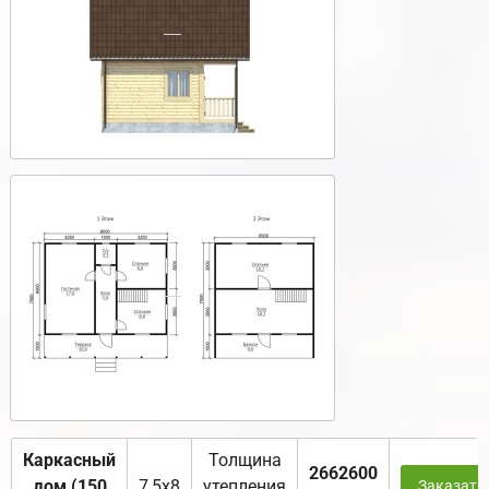
Каркасный
Толщина
2662600
дом (150
7,5х8
утепления
Заказать