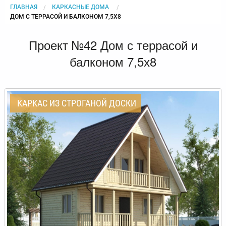
ГЛАВНАЯ
КАРКАСНЫЕ ДОМА
CURRENT:
ДОМ С ТЕРРАСОЙ И БАЛКОНОМ 7,5Х8
Проект №42 Дом с террасой и
балконом 7,5х8
КАРКАС ИЗ СТРОГАНОЙ ДОСКИ