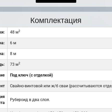
Комплектация
2
ки:
48 м
на:
6 м
на:
8 м
2
дь:
73 м
ние
Под ключ (с отделкой)
нт
Свайно-винтовой или ж/б сваи (рассчитываются отде
ция
Рубероид в два слоя.
та