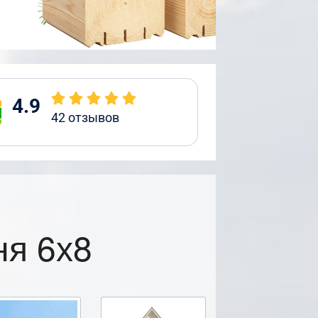
4.9
42
отзывов
ня 6х8