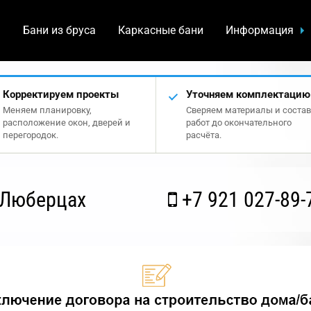
а
Бани из бруса
Каркасные бани
Информация
Корректируем проекты
Уточняем комплектацию
Меняем планировку,
Сверяем материалы и состав
расположение окон, дверей и
работ до окончательного
перегородок.
расчёта.
 Люберцах
+7 921 027-89-