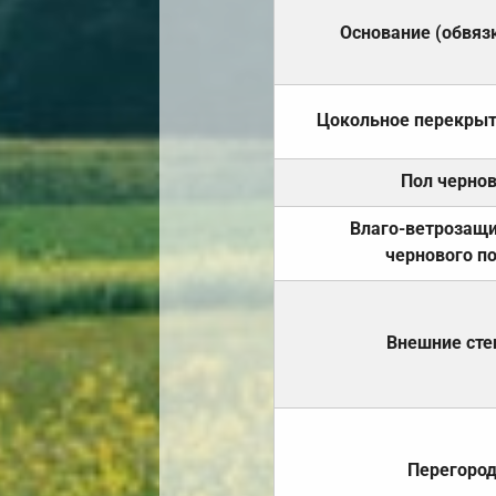
Основание (обвяз
Цокольное перекры
Пол черно
Влаго-ветрозащ
чернового п
Внешние ст
Перегоро